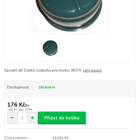
Spodní díl čističe vzduchu pro motor JIKOV.
celý popis
Dostupnost
Skladem
176 Kč
/
ks
145 Kč
bez DPH
Přidat do košíku
Číslo produktu:
11131.02