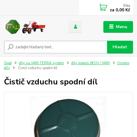
0
ks
za
0,00 Kč
Menu
Hledat
Úvod
díly na VARI TERRA systém
díly motorů JIKOV / VARI
Ostatní
díly
Čistič vzduchu spodní díl
Čistič vzduchu spodní díl