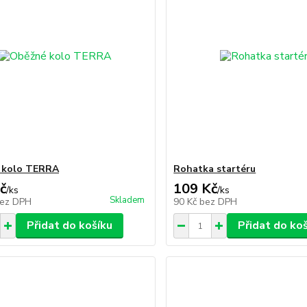
 kolo TERRA
Rohatka startéru
č
109 Kč
/
ks
/
ks
Skladem
ez DPH
90 Kč
bez DPH
Přidat do košíku
Přidat do ko