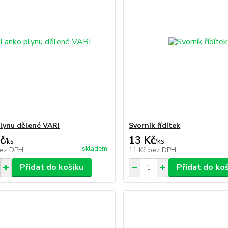
lynu dělené VARI
Svorník řídítek
č
13 Kč
/
ks
/
ks
skladem
ez DPH
11 Kč
bez DPH
Přidat do košíku
Přidat do ko