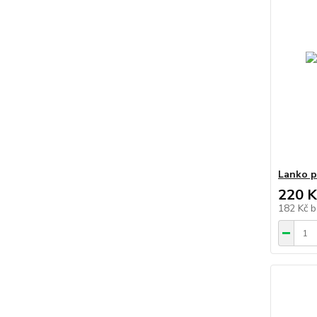
Lanko p
220 K
182 Kč
b