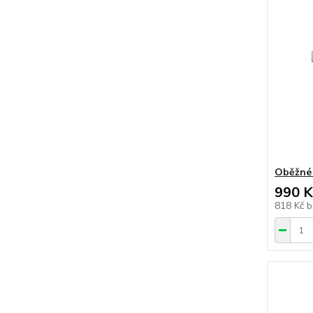
Oběžné
990 K
818 Kč
b