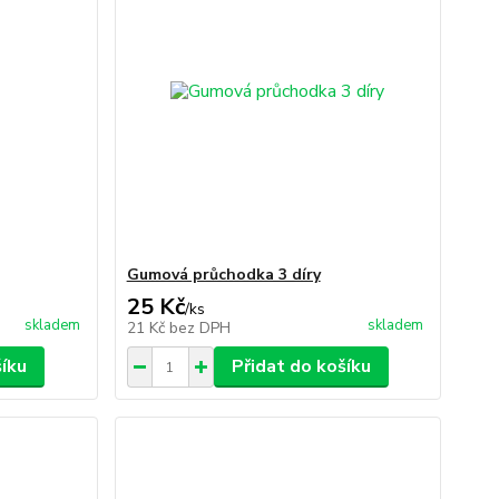
Gumová průchodka 3 díry
25 Kč
/
ks
skladem
skladem
21 Kč
bez DPH
šíku
Přidat do košíku