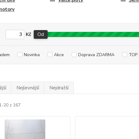
ní díly
Válce,písty
Skří
motory
Kč
Od
adem
Novinka
Akce
Doprava ZDARMA
TOP 
jší
Nejlevnější
Nejdražší
1-20 z 167