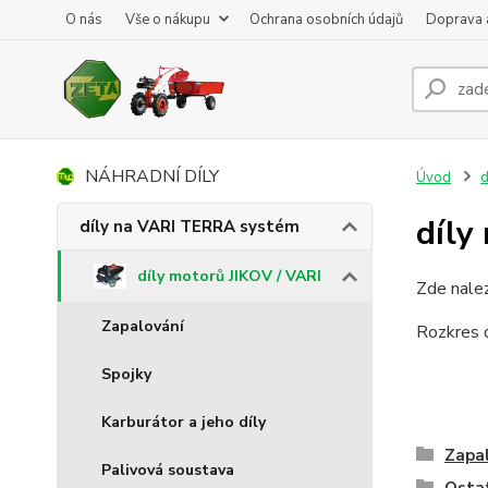
O nás
Vše o nákupu
Ochrana osobních údajů
Doprava 
NÁHRADNÍ DÍLY
Úvod
d
díly
díly na VARI TERRA systém
díly motorů JIKOV / VARI
Zde nalez
Zapalování
Rozkres 
Spojky
Karburátor a jeho díly
Zapa
Palivová soustava