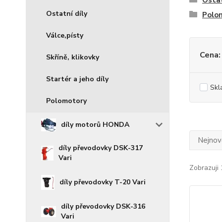
Ostat
Ostatní díly
Polo
Válce,písty
Cena:
Skříně, klikovky
Startér a jeho díly
Skl
Polomotory
díly motorů HONDA
Nejnově
díly převodovky DSK-317
Vari
Zobrazuji 
díly převodovky T-20 Vari
díly převodovky DSK-316
Vari