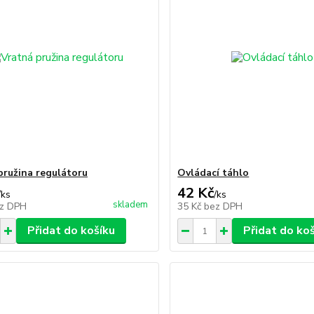
pružina regulátoru
Ovládací táhlo
42 Kč
/
ks
/
ks
skladem
z DPH
35 Kč
bez DPH
Přidat do košíku
Přidat do ko