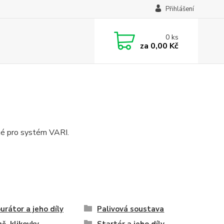
Přihlášení
0
ks
za
0,00 Kč
né pro systém VARI.
urátor a jeho díly
Palivová soustava