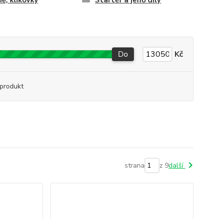
ně, klikovky
Startér a jeho díly
Do
Kč
produkt
strana
z 9
další