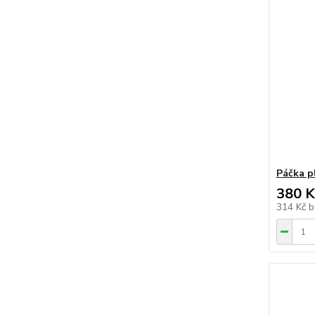
Páčka p
380 K
314 Kč
b