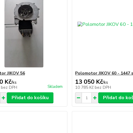
or JIKOV 56
Polomotor JIKOV 60 - 1447 
0 Kč
13 050 Kč
/
ks
/
ks
Skladem
č
bez DPH
10 785 Kč
bez DPH
Přidat do košíku
Přidat do ko