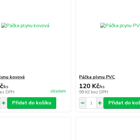
lynu kovová
Páčka plynu PVC
č
120 Kč
/
ks
/
ks
skladem
ez DPH
99 Kč
bez DPH
Přidat do košíku
Přidat do ko