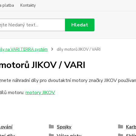
a platba
Kontakty
Hledat
íly na VARI TERRA systém
díly motorů JIKOV / VARI
 motorů JIKOV / VARI
nete náhradní díly pro dvoutaktní motory značky JIKOV používa
dílů motoru:
motory JIKOV
lování
Spojky
Karb