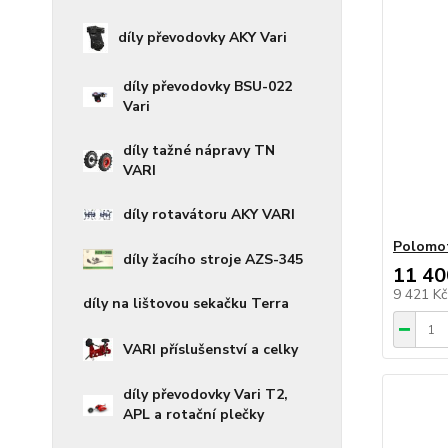
díly převodovky AKY Vari
díly převodovky BSU-022
Vari
díly tažné nápravy TN
VARI
díly rotavátoru AKY VARI
Polomot
díly žacího stroje AZS-345
11 40
9 421 K
díly na lištovou sekačku Terra
VARI příslušenství a celky
díly převodovky Vari T2,
APL a rotační plečky