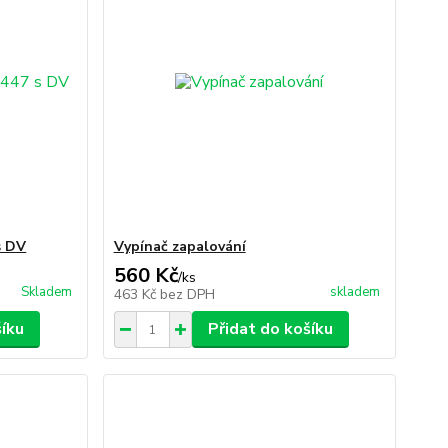
s DV
Vypínač zapalování
560 Kč
/
ks
Skladem
skladem
463 Kč
bez DPH
šíku
Přidat do košíku