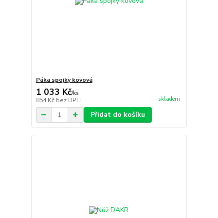
Páka spojky kovová
1 033 Kč
/
ks
skladem
854 Kč
bez DPH
Přidat do košíku