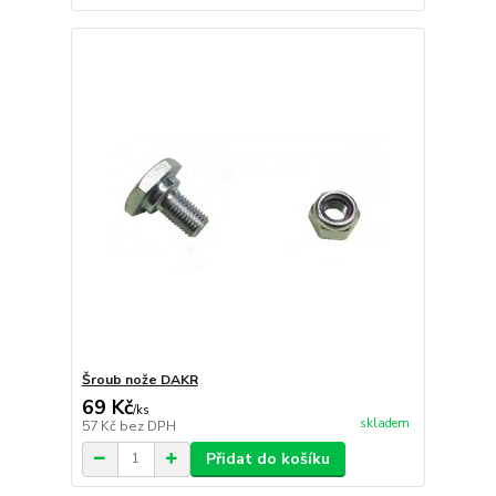
Šroub nože DAKR
69 Kč
/
ks
skladem
57 Kč
bez DPH
Přidat do košíku