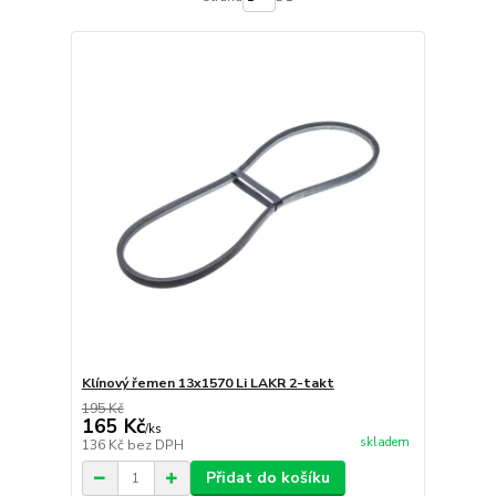
Klínový řemen 13x1570 Li LAKR 2-takt
195 Kč
165 Kč
/
ks
skladem
136 Kč
bez DPH
Přidat do košíku