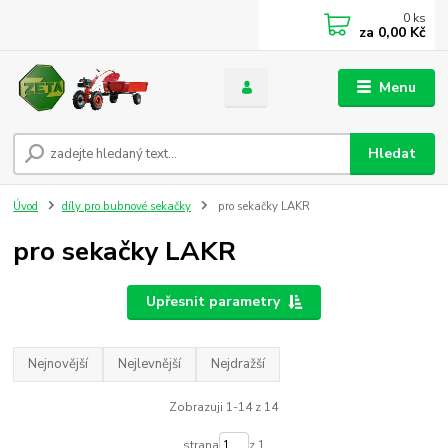
0
ks
za
0,00 Kč
Menu
Hledat
Úvod
díly pro bubnové sekačky
pro sekačky LAKR
pro sekačky LAKR
Upřesnit parametry
Nejnovější
Nejlevnější
Nejdražší
Zobrazuji 1-14 z 14
strana
z 1