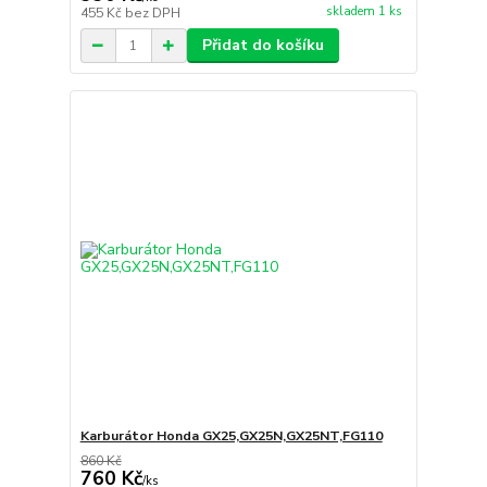
skladem 1 ks
455 Kč
bez DPH
Přidat do košíku
Karburátor Honda GX25,GX25N,GX25NT,FG110
860 Kč
760 Kč
/
ks