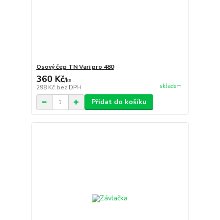
Osový čep TN Vari pro 480
360 Kč
/
ks
skladem
298 Kč
bez DPH
Přidat do košíku