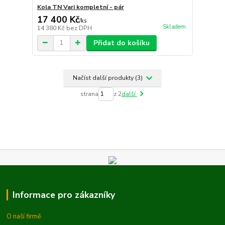
Kola TN Vari kompletní - pár
17 400 Kč
/
ks
Skladem
14 380 Kč
bez DPH
Přidat do košíku
Načíst další produkty (3)
strana
z 2
další
Informace pro zákazníky
O naší firmě