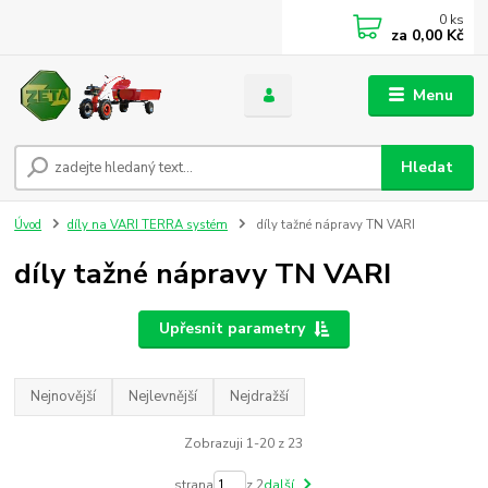
0
ks
za
0,00 Kč
Menu
Hledat
Úvod
díly na VARI TERRA systém
díly tažné nápravy TN VARI
díly tažné nápravy TN VARI
Upřesnit parametry
Nejnovější
Nejlevnější
Nejdražší
Zobrazuji 1-20 z 23
strana
z 2
další