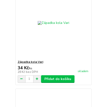
Západka kola Vari
34 Kč
/
ks
skladem
28 Kč
bez DPH
Přidat do košíku