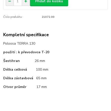
Přidat do košíku
Číslo produktu:
21072.00
Kompletní specifikace
Poloosa TERRA 130
použití : k převodovce T-20
Šestihran
26 mm
Délka celková
100 mm
Délka zástavbová
65 mm
Otvor průměr
17 mm