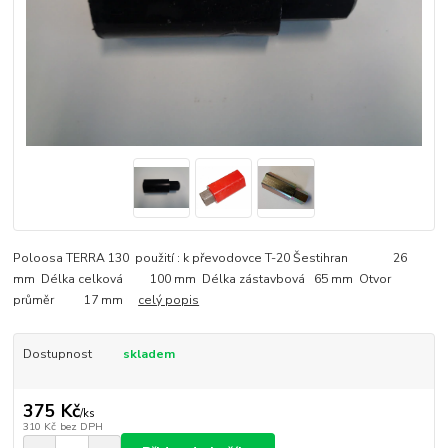
Poloosa TERRA 130 použití : k převodovce T-20 Šestihran 26
mm Délka celková 100 mm Délka zástavbová 65 mm Otvor
průměr 17 mm
celý popis
Dostupnost
skladem
375 Kč
/
ks
310 Kč
bez DPH