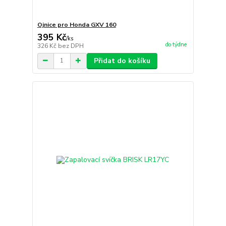
Ojnice pro Honda GXV 160
395 Kč
/
ks
do týdne
326 Kč
bez DPH
Přidat do košíku