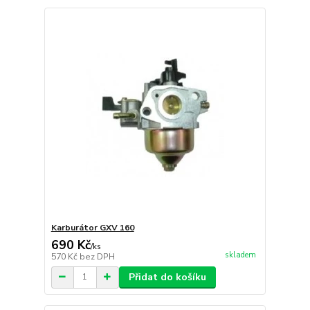
Karburátor GXV 160
690 Kč
/
ks
skladem
570 Kč
bez DPH
Přidat do košíku