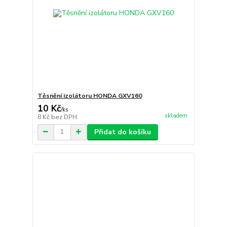
Těsnění izolátoru HONDA GXV160
10 Kč
/
ks
skladem
8 Kč
bez DPH
Přidat do košíku