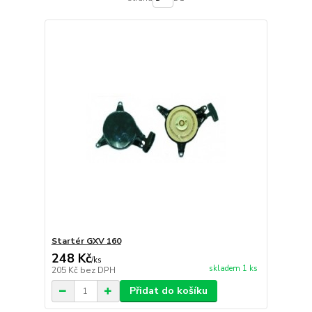
Startér GXV 160
248 Kč
/
ks
skladem 1 ks
205 Kč
bez DPH
Přidat do košíku