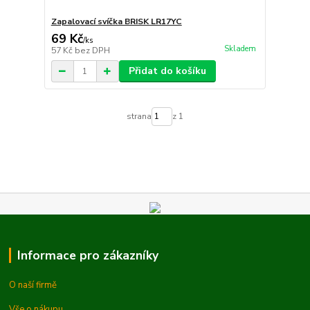
Zapalovací svíčka BRISK LR17YC
69 Kč
/
ks
Skladem
57 Kč
bez DPH
Přidat do košíku
strana
z 1
Informace pro zákazníky
O naší firmě
Vše o nákupu