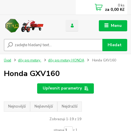
0
ks
za
0,00 Kč
Menu
Hledat
Úvod
díly pro motory
díly pro motory HONDA
Honda GXV160
Honda GXV160
Upřesnit parametry
Nejnovější
Nejlevnější
Nejdražší
Zobrazuji 1-19 z 19
strana
z 1