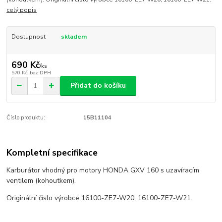
celý popis
Dostupnost
skladem
690 Kč
/
ks
570 Kč
bez DPH
Přidat do košíku
Číslo produktu:
15B11104
Kompletní specifikace
Karburátor vhodný pro motory HONDA GXV 160 s uzavíracím
ventilem (kohoutkem).
Originální číslo výrobce 16100-ZE7-W20, 16100-ZE7-W21.