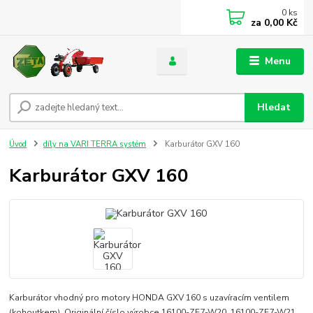
0
ks
za
0,00 Kč
Menu
Hledat
Úvod
díly na VARI TERRA systém
Karburátor GXV 160
Karburátor GXV 160
Karburátor vhodný pro motory HONDA GXV 160 s uzavíracím ventilem
(kohoutkem). Originální číslo výrobce 16100-ZE7-W20, 16100-ZE7-W21.