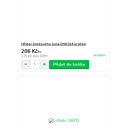
Hřídel šnekového kola DSK316 krátká
206 Kč
/
ks
skladem
170 Kč
bez DPH
Přidat do košíku