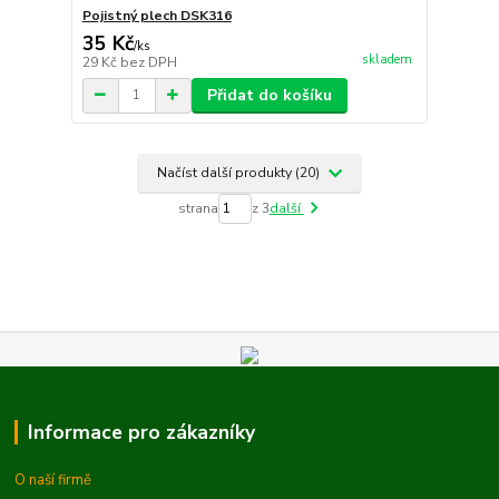
Pojistný plech DSK316
35 Kč
/
ks
skladem
29 Kč
bez DPH
Přidat do košíku
Načíst další produkty (20)
strana
z 3
další
Informace pro zákazníky
O naší firmě