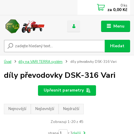
0
ks
za
0,00 Kč
Menu
Hledat
Úvod
díly na VARI TERRA systém
díly převodovky DSK-316 Vari
díly převodovky DSK-316 Vari
Upřesnit parametry
Nejnovější
Nejlevnější
Nejdražší
Zobrazuji 1-20 z 45
strana
z 3
další