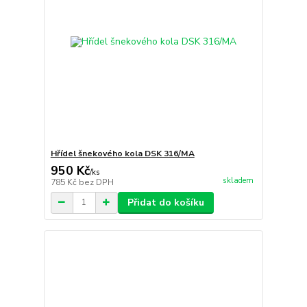
Hřídel šnekového kola DSK 316/MA
950 Kč
/
ks
skladem
785 Kč
bez DPH
Přidat do košíku