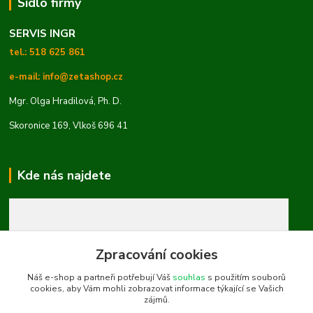
Sídlo firmy
SERVIS INGR
tel.: 518 625 861
e-mail: info@zetashop.cz
Mgr. Olga Hradilová, Ph. D.
Skoronice 169, Vlkoš 696 41
Kde nás najdete
Zpracování cookies
Náš e-shop a partneři potřebují Váš
souhlas
s použitím souborů
cookies, aby Vám mohli zobrazovat informace týkající se Vašich
zájmů.