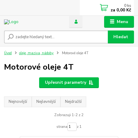
0
ks
za
0,00 Kč
Menu
Hledat
Úvod
oleje, maziva, nádoby
Motorové oleje 4T
Motorové oleje 4T
Upřesnit parametry
Nejnovější
Nejlevnější
Nejdražší
Zobrazuji 1-2 z 2
strana
z 1