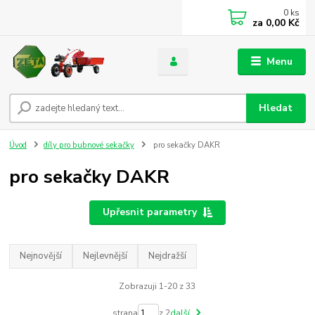
0
ks
za
0,00 Kč
Menu
Hledat
Úvod
díly pro bubnové sekačky
pro sekačky DAKR
pro sekačky DAKR
Upřesnit parametry
Nejnovější
Nejlevnější
Nejdražší
Zobrazuji 1-20 z 33
strana
z 2
další