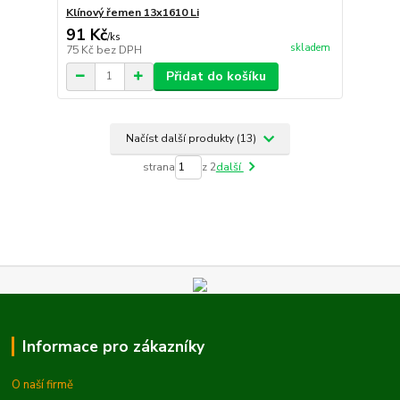
Klínový řemen 13x1610 Li
91 Kč
/
ks
skladem
75 Kč
bez DPH
Přidat do košíku
Načíst další produkty (13)
strana
z 2
další
Informace pro zákazníky
O naší firmě