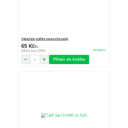
Váleček páčky neprořezaný
65 Kč
/
ks
skladem
54 Kč
bez DPH
Přidat do košíku