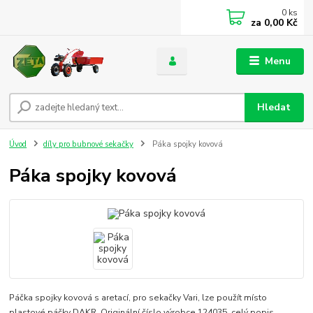
0
ks
za
0,00 Kč
Menu
Hledat
Úvod
díly pro bubnové sekačky
Páka spojky kovová
Páka spojky kovová
Páčka spojky kovová s aretací, pro sekačky Vari, lze použít místo
plastové páčky DAKR. Originální číslo výrobce 124035.
celý popis