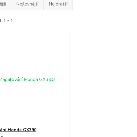
jší
Nejlevnější
Nejdražší
1-1 z 1
vání Honda GX390