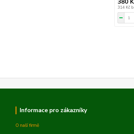
380 K
314 Kč
b
Informace pro zákazníky
O naší firmě