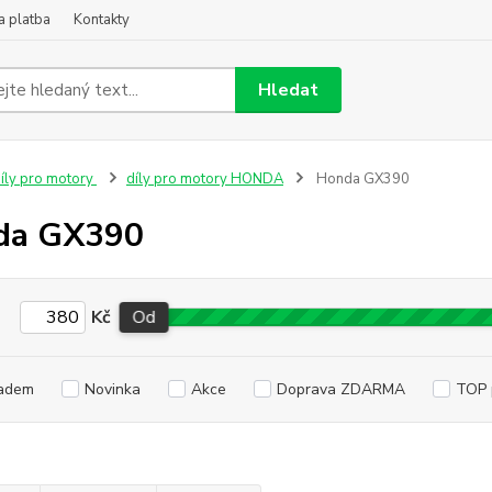
a platba
Kontakty
Hledat
íly pro motory
díly pro motory HONDA
Honda GX390
da GX390
Kč
Od
adem
Novinka
Akce
Doprava ZDARMA
TOP 