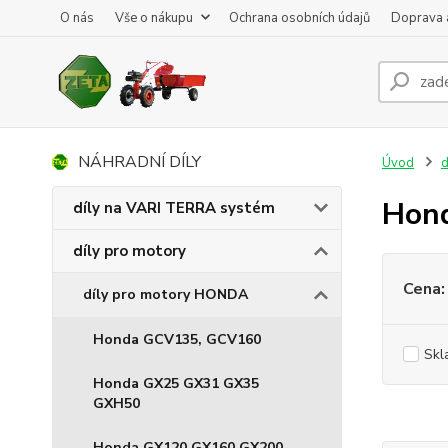
O nás
Vše o nákupu
Ochrana osobních údajů
Doprava 
NÁHRADNÍ DÍLY
Úvod
d
Hon
díly na VARI TERRA systém
díly pro motory
Cena:
díly pro motory HONDA
Honda GCV135, GCV160
Skl
Honda GX25 GX31 GX35
GXH50
Honda GX120 GX160 GX200