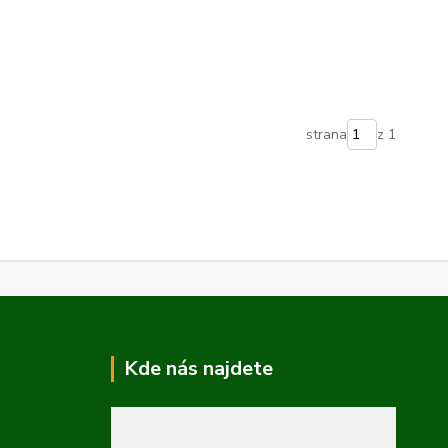
strana
z 1
Kde nás najdete