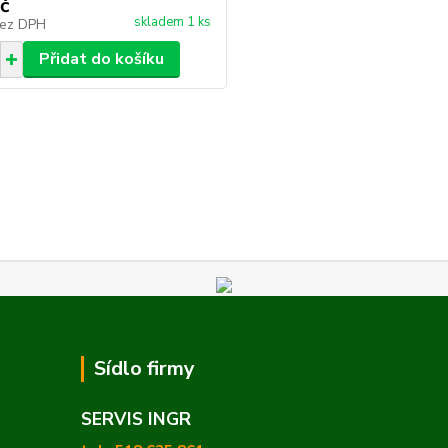
č
skladem 1 ks
ez DPH
Přidat do košíku
Sídlo firmy
SERVIS INGR