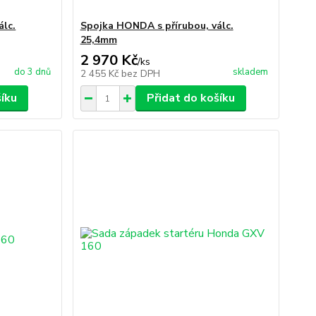
álc.
Spojka HONDA s přírubou, válc.
25,4mm
2 970 Kč
/
ks
do 3 dnů
skladem
2 455 Kč
bez DPH
šíku
Přidat do košíku