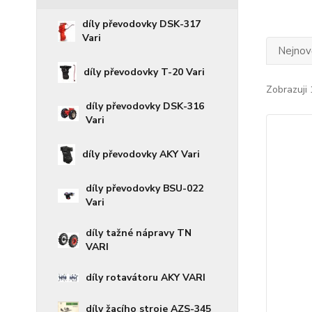
díly převodovky DSK-317
Vari
Nejnově
díly převodovky T-20 Vari
Zobrazuji 
díly převodovky DSK-316
Vari
díly převodovky AKY Vari
díly převodovky BSU-022
Vari
díly tažné nápravy TN
VARI
díly rotavátoru AKY VARI
díly žacího stroje AZS-345