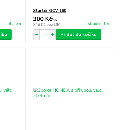
Startér GCV 160
300 Kč
/
ks
skladem
skladem 1 ks
248 Kč
bez DPH
šíku
Přidat do košíku