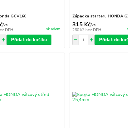
Honda GCV160
Západka starteru HONDA G
č
315 Kč
/
ks
/
ks
skladem
ez DPH
260 Kč
bez DPH
Přidat do košíku
Přidat do ko