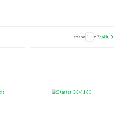
strana
z 3
další