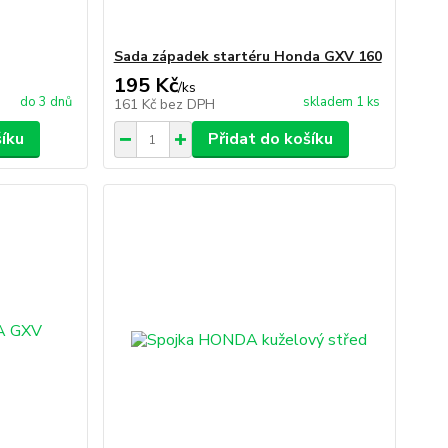
Sada západek startéru Honda GXV 160
195 Kč
/
ks
do 3 dnů
skladem 1 ks
161 Kč
bez DPH
šíku
Přidat do košíku