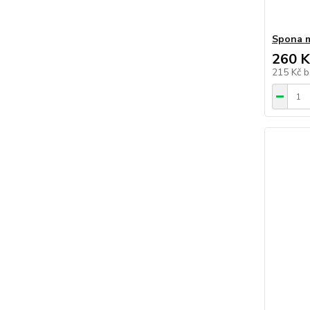
Spona m
260 K
215 Kč
b