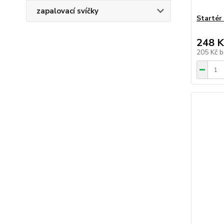
zapalovací svíčky
Startér
248 K
205 Kč
b