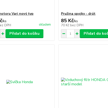
otoru Vari nový typ
Pružina spojky - drát
č
85 Kč
/
ks
/
ks
skladem
ez DPH
70 Kč
bez DPH
Přidat do košíku
Přidat do ko