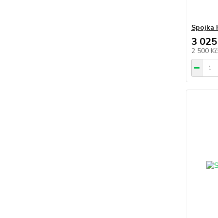
Spojka 
3 025
2 500 K