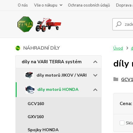
O nás
Vše o nákupu
Ochrana osobních údajů
Doprava 
NÁHRADNÍ DÍLY
Úvod
d
díl
díly na VARI TERRA systém
díly motorů JIKOV / VARI
GCV1
díly motorů HONDA
Cena:
GCV160
GXV160
Skl
Spojky HONDA