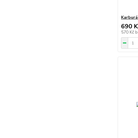
Karburá
690 K
570 Kč
b