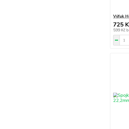
Výfuk 
725 K
599 Kč
b