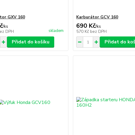
tor GXV 160
Karburátor GCV 160
č
690 Kč
/
ks
/
ks
skladem
ez DPH
570 Kč
bez DPH
Přidat do košíku
Přidat do ko