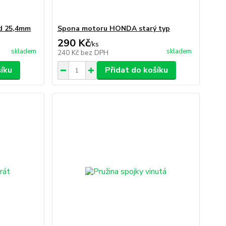
d 25,4mm
Spona motoru HONDA starý typ
290 Kč
/
ks
skladem
skladem
240 Kč
bez DPH
šíku
Přidat do košíku