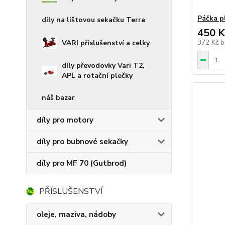
Páčka p
díly na lištovou sekačku Terra
450 K
372 Kč
b
VARI příslušenství a celky
díly převodovky Vari T2,
APL a rotační plečky
náš bazar
díly pro motory
díly pro bubnové sekačky
díly pro MF 70 (Gutbrod)
PŘÍSLUŠENSTVÍ
oleje, maziva, nádoby