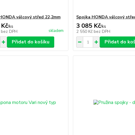
HONDA válcový střed 22,2mm
Spojka HONDA válcový stře
 Kč
3 085 Kč
/
ks
/
ks
skladem
č
bez DPH
2 550 Kč
bez DPH
Přidat do košíku
Přidat do ko