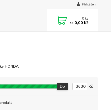
Přihlášení
0
ks
za
0,00 Kč
jky HONDA
Do
Kč
produkt