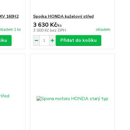
XV 160H2
Spojka HONDA kuželový střed
3 630 Kč
/
ks
skladem 1 ks
skladem
3 000 Kč
bez DPH
šíku
Přidat do košíku