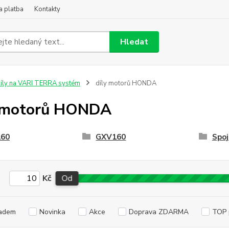
a platba
Kontakty
Hledat
íly na VARI TERRA systém
díly motorů HONDA
y motorů HONDA
60
GXV160
Spo
Kč
Od
adem
Novinka
Akce
Doprava ZDARMA
TOP 