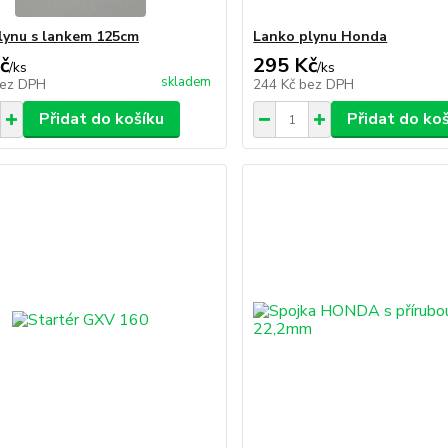
lynu s lankem 125cm
Lanko plynu Honda
č
295 Kč
/
ks
/
ks
skladem
ez DPH
244 Kč
bez DPH
Přidat do košíku
Přidat do ko