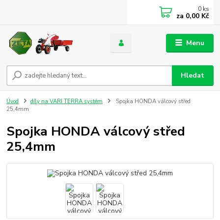
0
ks
za
0,00 Kč
Menu
Hledat
Úvod
díly na VARI TERRA systém
Spojka HONDA válcový střed
25,4mm
Spojka HONDA válcový střed
25,4mm