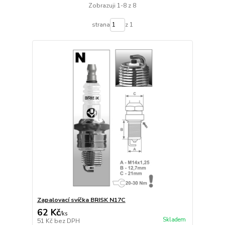
Zobrazuji 1-8 z 8
strana
z 1
Zapalovací svíčka BRISK N17C
62 Kč
/
ks
Skladem
51 Kč
bez DPH