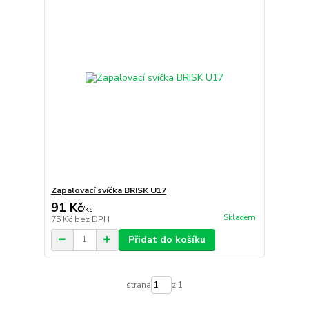
Zapalovací svíčka BRISK U17
91 Kč
/
ks
Skladem
75 Kč
bez DPH
Přidat do košíku
strana
z 1