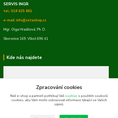
SERVIS INGR
tel.: 518 625 861
e-mail: info@zetashop.cz
Mgr. Olga Hradilová, Ph. D.
Skoronice 169, Vlkoš 696 41
Kde nás najdete
Zpracování cookies
Náš e-shop a partneři potřebují Váš
souhlas
s použitím souborů
cookies, aby Vám mohli zobrazovat informace týkající se Vašich
zájmů.