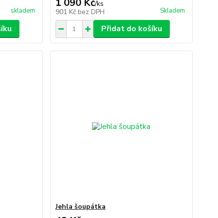
1 090 Kč
/
ks
skladem
Skladem
901 Kč
bez DPH
šíku
Přidat do košíku
Jehla šoupátka