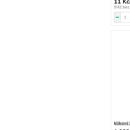
11 Kč
9 Kč
bez
klikový