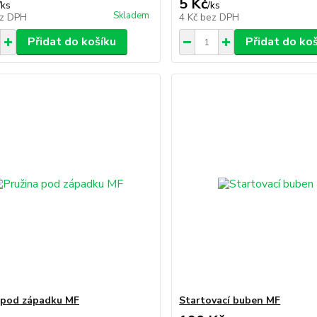
5 Kč
/
ks
/
ks
Skladem
z DPH
4 Kč
bez DPH
Přidat do košíku
Přidat do ko
 pod západku MF
Startovací buben MF