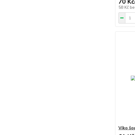
70 Kč
58 Kč
be
Víko šo