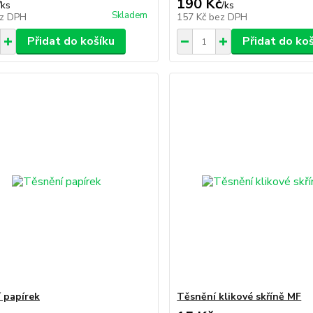
190 Kč
/
ks
/
ks
Skladem
z DPH
157 Kč
bez DPH
Přidat do košíku
Přidat do ko
 papírek
Těsnění klikové skříně MF