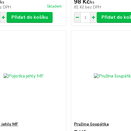
98 Kč
/
ks
/
ks
Skladem
z DPH
81 Kč
bez DPH
Přidat do košíku
Přidat do ko
a jehly MF
Pružina šoupátka