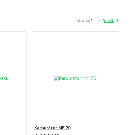
strana
z 2
další
Karburátor MF 70