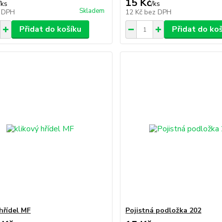
15 Kč
/
ks
/
ks
Skladem
 DPH
12 Kč
bez DPH
Přidat do košíku
Přidat do ko
 hřídel MF
Pojistná podložka 202