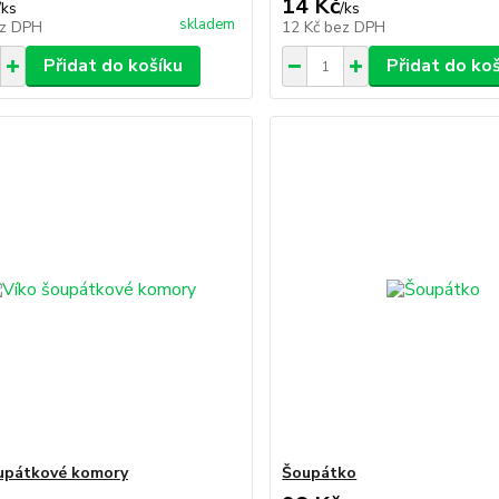
14 Kč
/
ks
/
ks
skladem
z DPH
12 Kč
bez DPH
Přidat do košíku
Přidat do ko
upátkové komory
Šoupátko