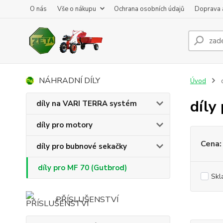
O nás
Vše o nákupu
Ochrana osobních údajů
Doprava 
NÁHRADNÍ DÍLY
Úvod
d
díly
díly na VARI TERRA systém
díly pro motory
Cena:
díly pro bubnové sekačky
díly pro MF 70 (Gutbrod)
Skl
PŘÍSLUŠENSTVÍ