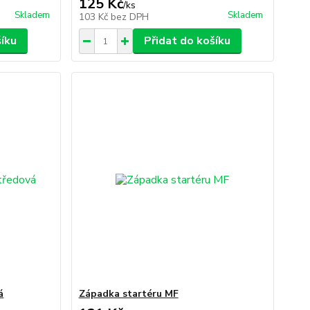
125 Kč
/
ks
Skladem
Skladem
103 Kč
bez DPH
šíku
Přidat do košíku
á
Západka startéru MF