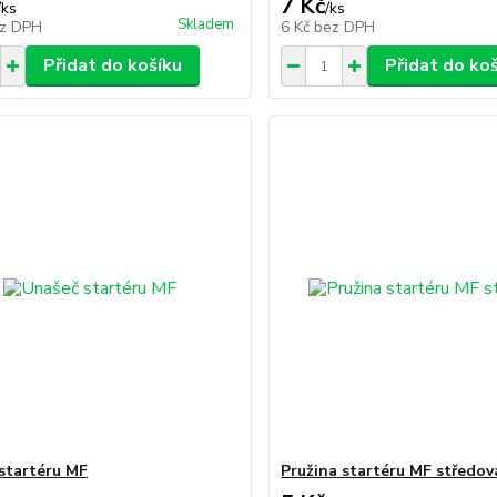
7 Kč
/
ks
/
ks
Skladem
z DPH
6 Kč
bez DPH
Přidat do košíku
Přidat do ko
startéru MF
Pružina startéru MF středov