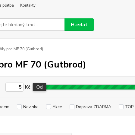
a platba
Kontakty
Hledat
íly pro MF 70 (Gutbrod)
 pro MF 70 (Gutbrod)
Kč
Od
adem
Novinka
Akce
Doprava ZDARMA
TOP 