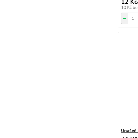
12 Kč
10 Kč
be
Unašeč 