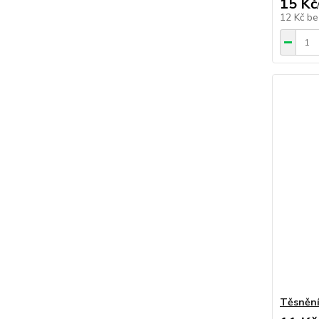
15 Kč
12 Kč
be
Těsnění