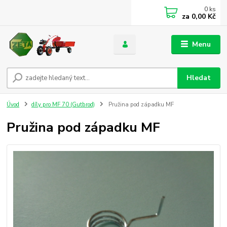
0
ks
za
0,00 Kč
Menu
Hledat
Úvod
díly pro MF 70 (Gutbrod)
Pružina pod západku MF
Pružina pod západku MF