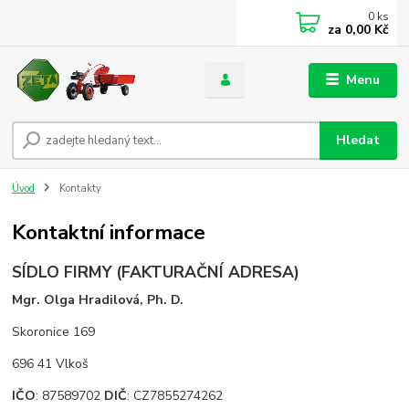
0
ks
za
0,00 Kč
Menu
Hledat
Úvod
Kontakty
Kontaktní informace
SÍDLO FIRMY (FAKTURAČNÍ ADRESA)
Mgr. Olga Hradilová, Ph. D.
Skoronice 169
696 41 Vlkoš
IČO
: 87589702
DIČ
: CZ7855274262