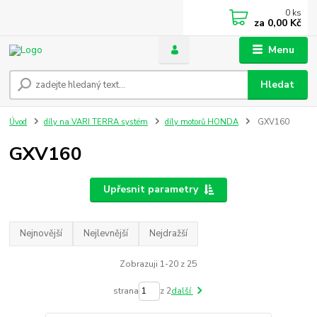
0
ks
za
0,00 Kč
Menu
Hledat
Úvod
díly na VARI TERRA systém
díly motorů HONDA
GXV160
GXV160
Upřesnit parametry
Nejnovější
Nejlevnější
Nejdražší
Zobrazuji 1-20 z 25
strana
z 2
další