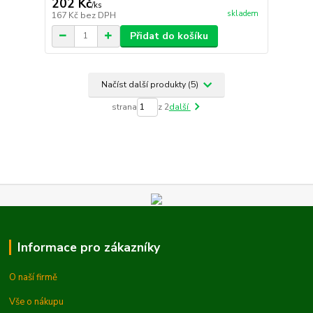
202 Kč
/
ks
skladem
167 Kč
bez DPH
Přidat do košíku
Načíst další produkty (5)
strana
z 2
další
Informace pro zákazníky
O naší firmě
Vše o nákupu