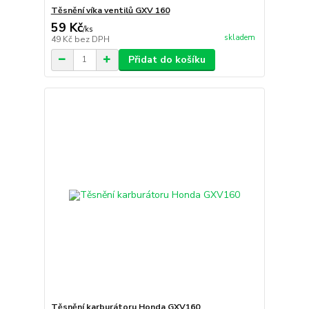
Těsnění víka ventilů GXV 160
59 Kč
/
ks
skladem
49 Kč
bez DPH
Přidat do košíku
Těsnění karburátoru Honda GXV160