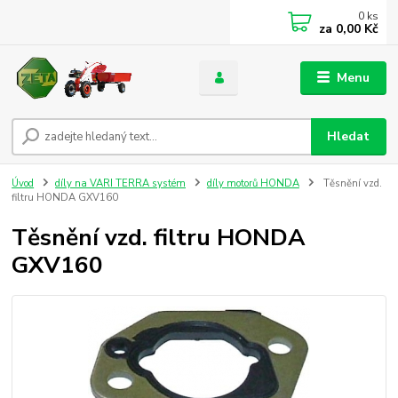
0
ks
za
0,00 Kč
Menu
Hledat
Úvod
díly na VARI TERRA systém
díly motorů HONDA
Těsnění vzd.
filtru HONDA GXV160
Těsnění vzd. filtru HONDA
GXV160