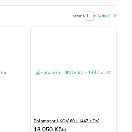
strana
z 24
další
Polomotor JIKOV 60 - 1447 s DV
13 050 Kč
/
ks