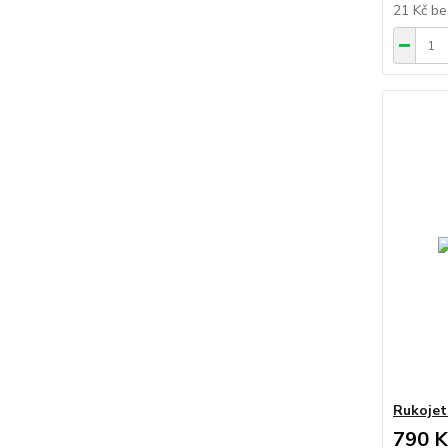
21 Kč
be
Rukojeti
790 K