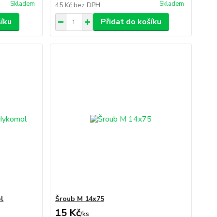
Skladem
Skladem
45 Kč
bez DPH
šíku
Přidat do košíku
l
Šroub M 14x75
15 Kč
/
ks