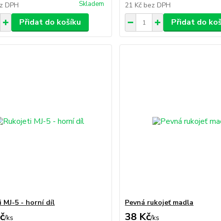
Skladem
z DPH
21 Kč
bez DPH
Přidat do košíku
Přidat do ko
 MJ-5 - horní díl
Pevná rukojeť madla
č
38 Kč
/
ks
/
ks