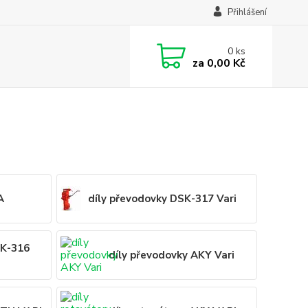
Přihlášení
0
ks
za
0,00 Kč
A
díly převodovky DSK-317 Vari
SK-316
díly převodovky AKY Vari