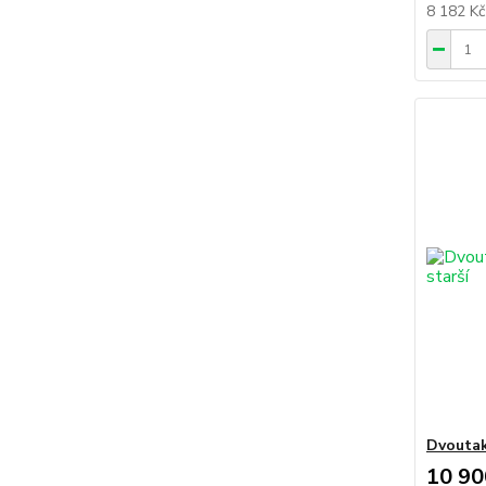
8 182 K
Dvoutak
10 90