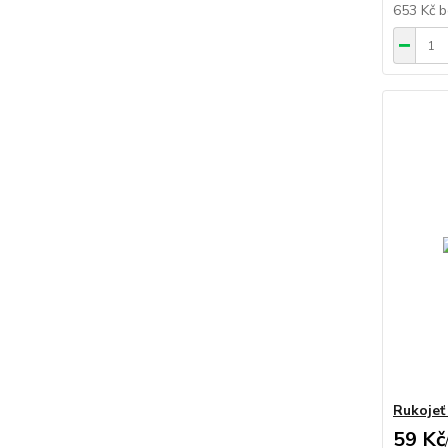
653 Kč
b
Rukojeť
59 Kč