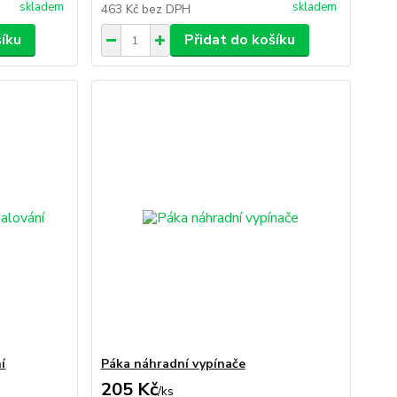
skladem
skladem
463 Kč
bez DPH
šíku
Přidat do košíku
í
Páka náhradní vypínače
205 Kč
/
ks