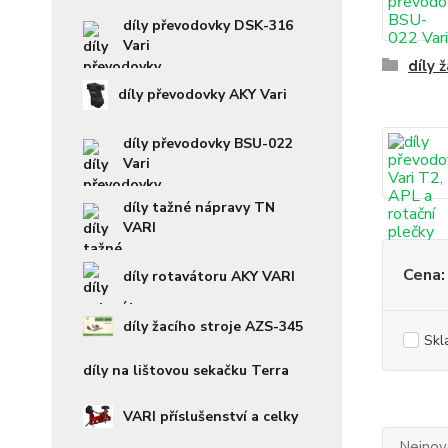
díly převodovky DSK-316
Vari
díly 
díly převodovky AKY Vari
díly převodovky BSU-022
Vari
díly tažné nápravy TN
VARI
Cena:
díly rotavátoru AKY VARI
díly žacího stroje AZS-345
Skl
díly na lištovou sekačku Terra
VARI příslušenství a celky
Nejnově