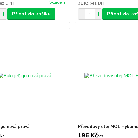
Skladem
ez DPH
31 Kč
bez DPH
Přidat do košíku
Přidat do ko
 gumová pravá
Převodový olej MOL Hykomo
196 Kč
/
ks
/
ks