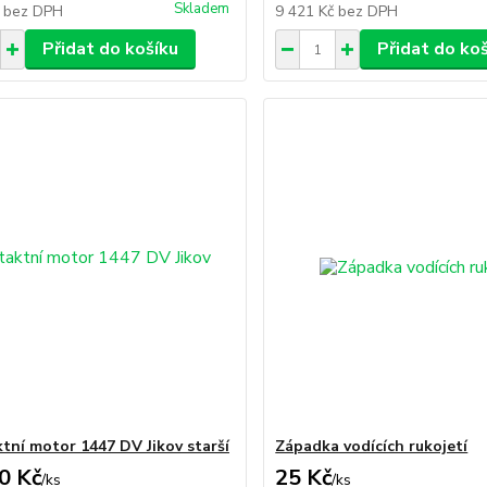
Skladem
č
bez DPH
9 421 Kč
bez DPH
Přidat do košíku
Přidat do ko
tní motor 1447 DV Jikov starší
Západka vodících rukojetí
0 Kč
25 Kč
/
ks
/
ks