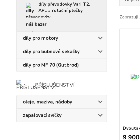
díly převodovky Vari T2,
APL a rotační plečky
Zobrazuji 
náš bazar
díly pro motory
díly pro bubnové sekačky
díly pro MF 70 (Gutbrod)
PŘÍSLUŠENSTVÍ
oleje, maziva, nádoby
zapalovací svíčky
Dvoutak
9 900