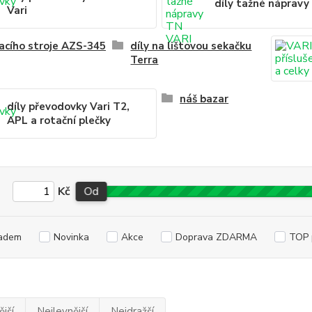
díly tažné nápravy
Vari
žacího stroje AZS-345
díly na lištovou sekačku
Terra
náš bazar
díly převodovky Vari T2,
APL a rotační plečky
Kč
Od
adem
Novinka
Akce
Doprava ZDARMA
TOP 
jší
Nejlevnější
Nejdražší