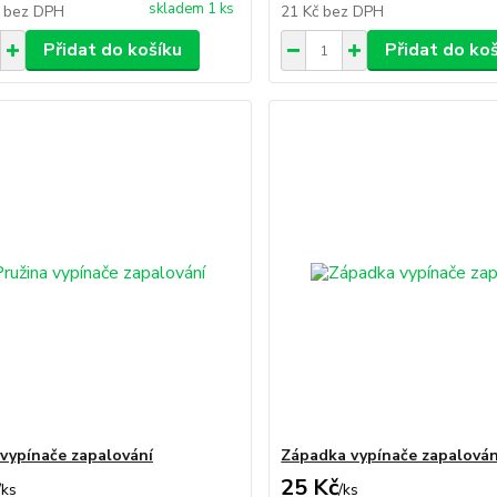
skladem 1 ks
č
bez DPH
21 Kč
bez DPH
Přidat do košíku
Přidat do ko
 vypínače zapalování
Západka vypínače zapalován
25 Kč
/
ks
/
ks