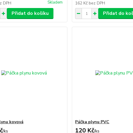
Skladem
z DPH
162 Kč
bez DPH
Přidat do košíku
Přidat do ko
lynu kovová
Páčka plynu PVC
č
120 Kč
/
ks
/
ks