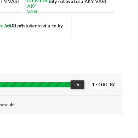
 TN VARI
díly rotavátoru AKY VARI
VARI příslušenství a celky
Do
Kč
produkt