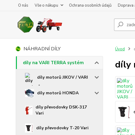
O nás
Vše o nákupu
Ochrana osobních údajů
Doprava 
NÁHRADNÍ DÍLY
Úvod
d
díly
díly na VARI TERRA systém
díly motorů JIKOV / VARI
díly motorů HONDA
díly převodovky DSK-317
Vari
díly převodovky T-20 Vari