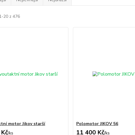
1-20 z 476
tní motor Jikov starší
Polomotor JIKOV 56
 Kč
11 400 Kč
/
ks
/
ks