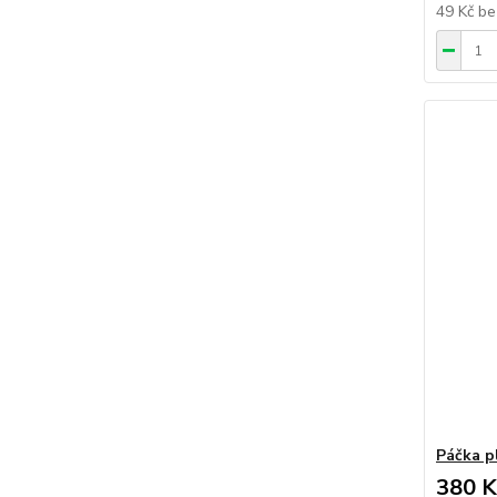
49 Kč
be
Páčka p
380 K