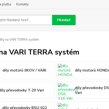
a platba
Kontakty
Hledat
íly na VARI TERRA systém
 na VARI TERRA systém
díly motorů JIKOV / VARI
díly motorů HOND
díly převodovky D
díly převodovky T-20 Vari
Vari
díly převodovky BSU-022