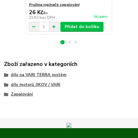
Pružina vypínače zapalování
Západka vyp
26 Kč
25 Kč
/
ks
/
ks
Skladem
21 Kč
bez DPH
21 Kč
bez D
Přidat do košíku
Zboží zařazeno v kategoriích
díly na VARI TERRA systém
díly motorů JIKOV / VARI
Zapalování