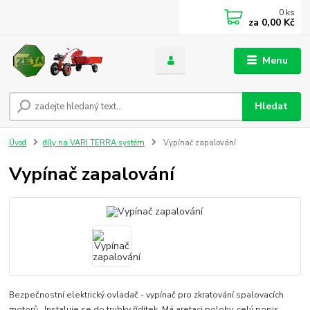
0
ks
za
0,00 Kč
Menu
Hledat
Úvod
díly na VARI TERRA systém
Vypínač zapalování
Vypínač zapalování
Bezpečnostní elektrický ovladač - vypínač pro zkratování spalovacích
motorů. Instaluje se do trubky řídítek. Má aretaci polohy.
celý popis