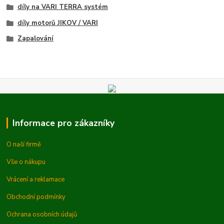
díly na VARI TERRA systém
díly motorů JIKOV / VARI
Zapalování
Informace pro zákazníky
O naší firmě
Vše o nákupu
Vrácení a reklamace
Obchodní podmínky
Ochrana osobních údajů