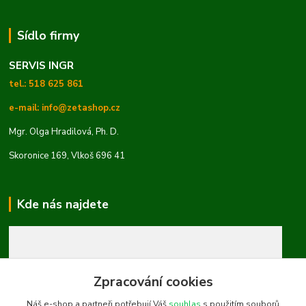
Sídlo firmy
SERVIS INGR
tel.: 518 625 861
e-mail: info@zetashop.cz
Mgr. Olga Hradilová, Ph. D.
Skoronice 169, Vlkoš 696 41
Kde nás najdete
Zpracování cookies
Náš e-shop a partneři potřebují Váš
souhlas
s použitím souborů