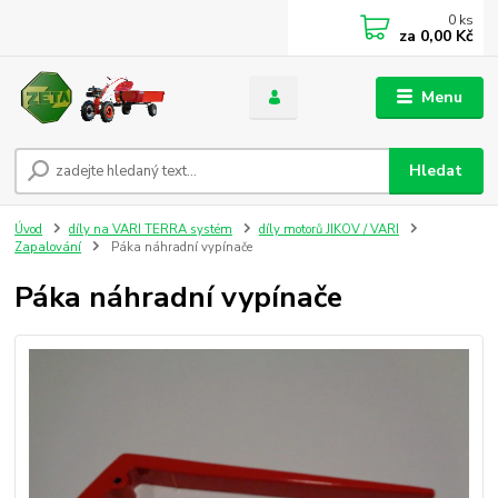
0
ks
za
0,00 Kč
Menu
Hledat
Úvod
díly na VARI TERRA systém
díly motorů JIKOV / VARI
Zapalování
Páka náhradní vypínače
Páka náhradní vypínače