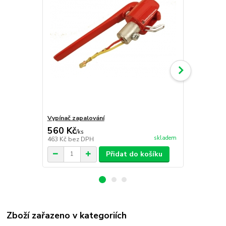
Vypínač zapalování
Pružina vypí
560 Kč
26 Kč
/
ks
/
ks
skladem
463 Kč
bez DPH
21 Kč
bez D
Přidat do košíku
Zboží zařazeno v kategoriích