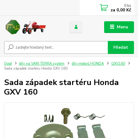
0
ks
za
0,00 Kč
Menu
Hledat
Úvod
díly na VARI TERRA systém
díly motorů HONDA
GXV160
Sada západek startéru Honda GXV 160
Sada západek startéru Honda
GXV 160