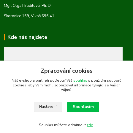
Mgr. Olga Hradilová, Ph. D.
Skoronice 169, Vlkoš 696 41
Kde nás najdete
Zpracování cookies
Náš e-shop a partneři potřebují Váš
souhlas
s použitím souborů
cookies, aby Vám mohli zobrazovat informace týkající se Vašich
zájmů.
Souhlasím
Nastavení
Souhlas můžete odmítnout
zde
.
Vytvořeno na
Eshop-rychle.cz