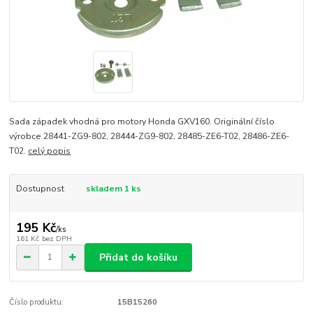
Sada západek vhodná pro motory Honda GXV160. Originální číslo
výrobce 28441-ZG9-802, 28444-ZG9-802, 28485-ZE6-T02, 28486-ZE6-
T02.
celý popis
Dostupnost
skladem 1 ks
195 Kč
/
ks
161 Kč
bez DPH
Přidat do košíku
Číslo produktu:
15B15260