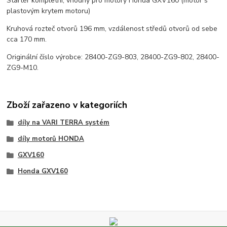
Startér kompletní, vhodný pro motory Honda GXV160 (motor s
plastovým krytem motoru)
Kruhová rozteč otvorů 196 mm, vzdálenost středů otvorů od sebe
cca 170 mm.
Originální číslo výrobce: 28400-ZG9-803, 28400-ZG9-802, 28400-
ZG9-M10.
Zboží zařazeno v kategoriích
díly na VARI TERRA systém
díly motorů HONDA
GXV160
Honda GXV160