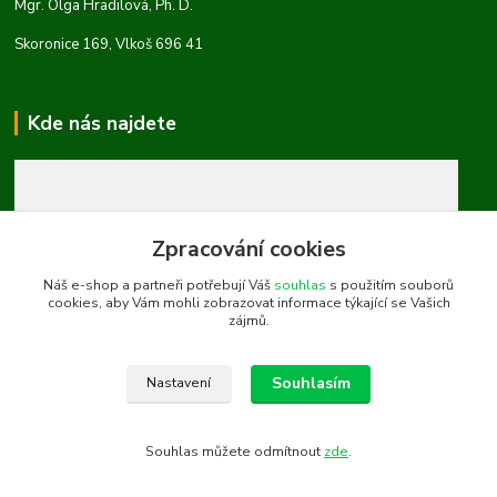
Mgr. Olga Hradilová, Ph. D.
Skoronice 169, Vlkoš 696 41
Kde nás najdete
Zpracování cookies
Náš e-shop a partneři potřebují Váš
souhlas
s použitím souborů
cookies, aby Vám mohli zobrazovat informace týkající se Vašich
zájmů.
Souhlasím
Nastavení
Souhlas můžete odmítnout
zde
.
Vytvořeno na
Eshop-rychle.cz