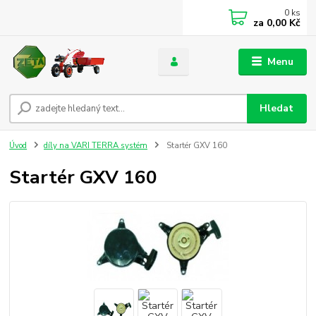
0
ks
za
0,00 Kč
Menu
Hledat
Úvod
díly na VARI TERRA systém
Startér GXV 160
Startér GXV 160