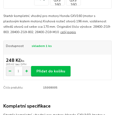
Startér kompletní, vhodný pro motory Honda GXV160 (motor s
plastovým krytem motoru) Kruhová rozteč otvorů 196 mm, vzdálenost
středů otvorů od sebe cca 170 mm. Originální číslo výrobce: 28400-ZG9-
803, 28400-ZG9-802, 28400-ZG9-M10.
celý popis
Dostupnost
skladem 1 ks
248 Kč
/
ks
205 Kč
bez DPH
Přidat do košíku
Číslo produktu:
15008005
Kompletní specifikace