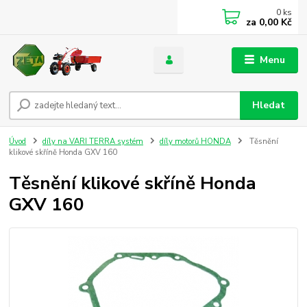
0
ks
za
0,00 Kč
Menu
Hledat
Úvod
díly na VARI TERRA systém
díly motorů HONDA
Těsnění
klikové skříně Honda GXV 160
Těsnění klikové skříně Honda
GXV 160