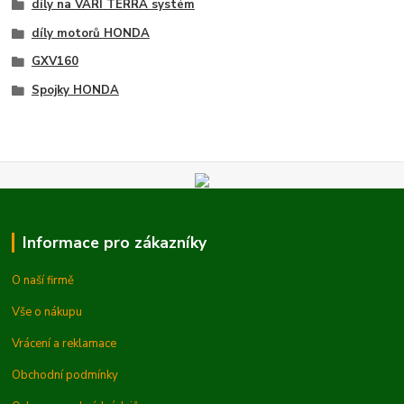
díly na VARI TERRA systém
díly motorů HONDA
GXV160
Spojky HONDA
Informace pro zákazníky
O naší firmě
Vše o nákupu
Vrácení a reklamace
Obchodní podmínky