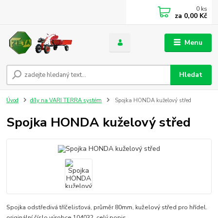
0
ks
za
0,00 Kč
Menu
Hledat
Úvod
díly na VARI TERRA systém
Spojka HONDA kuželový střed
Spojka HONDA kuželový střed
Spojka odstředivá tříčelisťová, průměr 80mm, kuželový střed pro hřídel.
originální číslo výrobce 104032.
celý popis