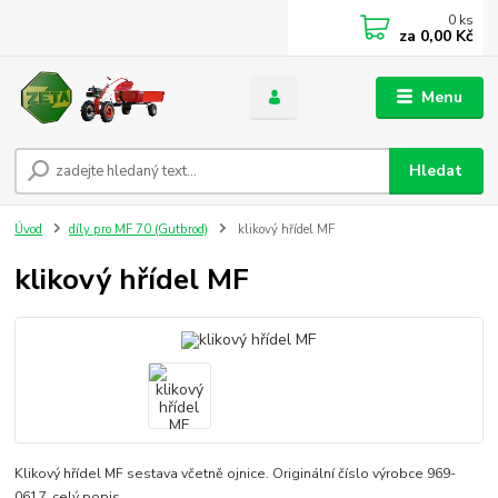
0
ks
za
0,00 Kč
Menu
Hledat
Úvod
díly pro MF 70 (Gutbrod)
klikový hřídel MF
klikový hřídel MF
Klikový hřídel MF sestava včetně ojnice. Originální číslo výrobce 969-
0617.
celý popis