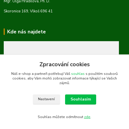
Mgr. Olga Hradilová, Ph. D.
Skoronice 169, Vlkoš 696 41
Kde nás najdete
Zpracování cookies
Náš e-shop a partneři potřebují Váš
souhlas
s použitím souborů
cookies, aby Vám mohli zobrazovat informace týkající se Vašich
zájmů.
Souhlasím
Nastavení
Souhlas můžete odmítnout
zde
.
Vytvořeno na
Eshop-rychle.cz