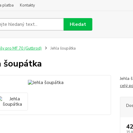
a platba
Kontakty
Hledat
íly pro MF 70 (Gutbrod)
Jehla šoupátka
a šoupátka
Jehla 
celý p
Dos
42
35 