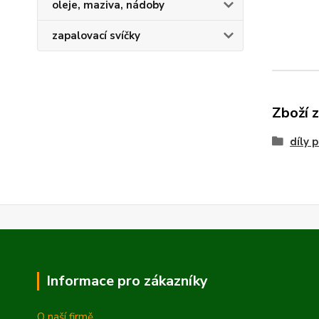
oleje, maziva, nádoby
zapalovací svíčky
Zboží 
díly 
Informace pro zákazníky
O naší firmě