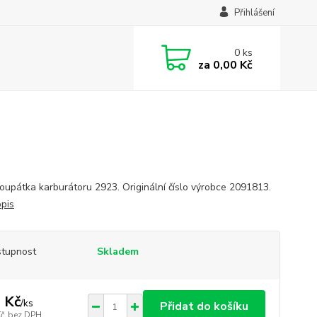
Přihlášení
0
ks
za
0,00 Kč
šoupátka karburátoru 2923. Originální číslo výrobce 2091813.
opis
tupnost
Skladem
 Kč
/
ks
Přidat do košíku
Kč
bez DPH