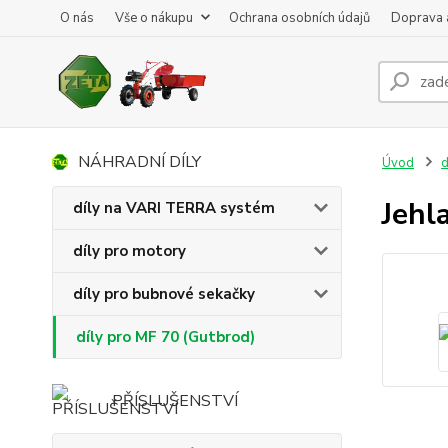
O nás
Vše o nákupu
Ochrana osobních údajů
Doprava 
NÁHRADNÍ DÍLY
Úvod
d
Jehl
díly na VARI TERRA systém
díly pro motory
díly pro bubnové sekačky
díly pro MF 70 (Gutbrod)
PŘÍSLUŠENSTVÍ