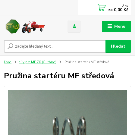
0
ks
za
0,00 Kč
Menu
Hledat
Úvod
díly pro MF 70 (Gutbrod)
Pružina startéru MF středová
Pružina startéru MF středová