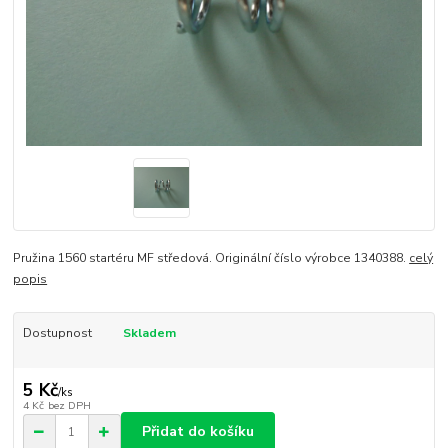
Pružina 1560 startéru MF středová. Originální číslo výrobce 1340388.
celý
popis
Dostupnost
Skladem
5 Kč
/
ks
4 Kč
bez DPH
Přidat do košíku