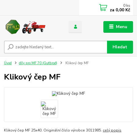
0
ks
za
0,00 Kč
Menu
Hledat
Úvod
díly pro MF 70 (Gutbrod)
Klikový čep MF
Klikový čep MF
Klikový čep MF 25x40. Originální číslo výrobce 3011985.
celý popis