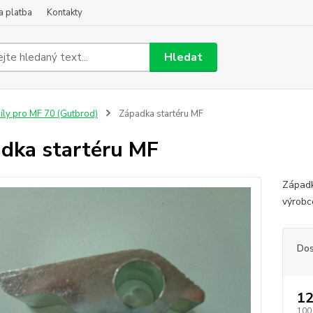
a platba
Kontakty
Hledat
íly pro MF 70 (Gutbrod)
Západka startéru MF
dka startéru MF
Západka
výrobc
Dos
12
100