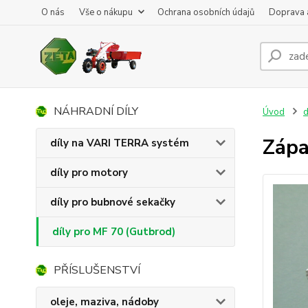
O nás
Vše o nákupu
Ochrana osobních údajů
Doprava 
NÁHRADNÍ DÍLY
Úvod
d
Zápa
díly na VARI TERRA systém
díly pro motory
díly pro bubnové sekačky
díly pro MF 70 (Gutbrod)
PŘÍSLUŠENSTVÍ
oleje, maziva, nádoby