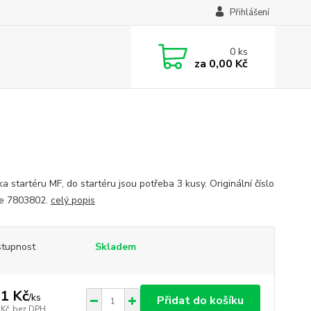
Přihlášení
0
ks
za
0,00 Kč
 startéru MF, do startéru jsou potřeba 3 kusy. Originální číslo
e 7803802.
celý popis
tupnost
Skladem
1 Kč
/
ks
Přidat do košíku
 Kč
bez DPH