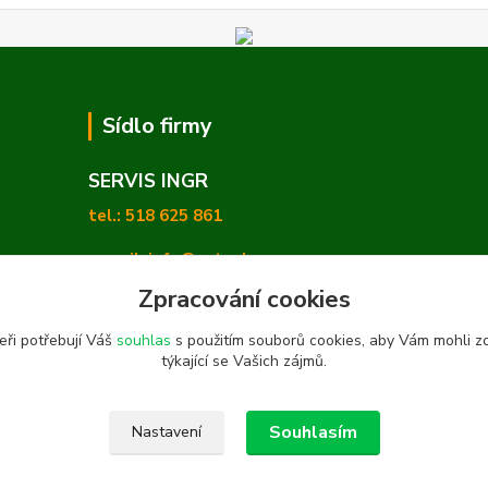
Sídlo firmy
SERVIS INGR
tel.: 518 625 861
e-mail: info@zetashop.cz
Zpracování cookies
Mgr. Olga Hradilová, Ph. D.
eři potřebují Váš
souhlas
s použitím souborů cookies, aby Vám mohli z
Skoronice 169, Vlkoš 696 41
týkající se Vašich zájmů.
Souhlasím
Nastavení