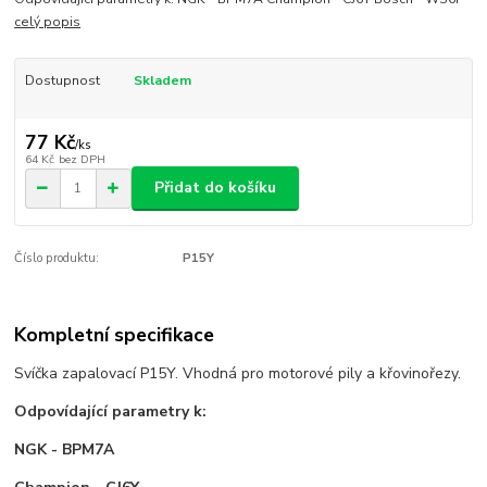
celý popis
Dostupnost
Skladem
77 Kč
/
ks
64 Kč
bez DPH
Přidat do košíku
Číslo produktu:
P15Y
Kompletní specifikace
Svíčka zapalovací P15Y. Vhodná pro motorové pily a křovinořezy.
Odpovídající parametry k:
NGK - BPM7A