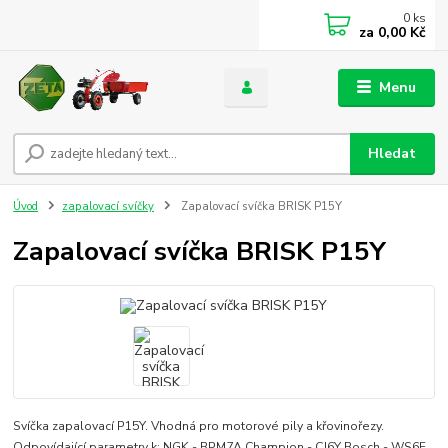
0
ks
za
0,00 Kč
Menu
Hledat
Úvod
zapalovací svíčky
Zapalovací svíčka BRISK P15Y
Zapalovací svíčka BRISK P15Y
Svíčka zapalovací P15Y. Vhodná pro motorové pily a křovinořezy.
Odpovídající parametry k: NGK - BPM7A Champion - CJ6Y Bosch - WS6F