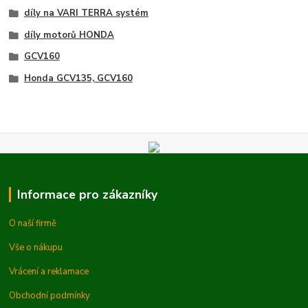
díly na VARI TERRA systém
díly motorů HONDA
GCV160
Honda GCV135, GCV160
Informace pro zákazníky
O naší firmě
Vše o nákupu
Vrácení a reklamace
Obchodní podmínky