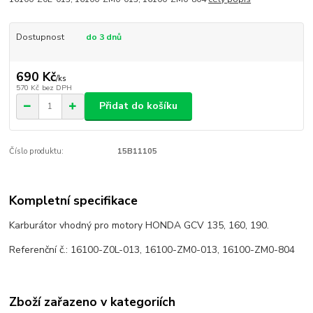
Dostupnost
do 3 dnů
690 Kč
/
ks
570 Kč
bez DPH
Přidat do košíku
Číslo produktu:
15B11105
Kompletní specifikace
Karburátor vhodný pro motory HONDA GCV 135, 160, 190.
Referenční č.: 16100-Z0L-013, 16100-ZM0-013, 16100-ZM0-804
Zboží zařazeno v kategoriích