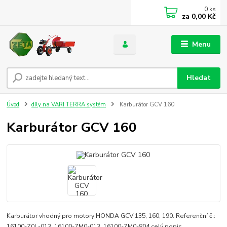
0
ks
za
0,00 Kč
Menu
Hledat
Úvod
díly na VARI TERRA systém
Karburátor GCV 160
Karburátor GCV 160
Karburátor vhodný pro motory HONDA GCV 135, 160, 190. Referenční č.:
16100-Z0L-013, 16100-ZM0-013, 16100-ZM0-804
celý popis