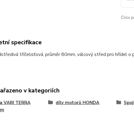
Číslo p
tní specifikace
středivá tříčelisťová, průměr 80mm, válcový střed pro hřídel o
zařazeno v kategoriích
na VARI TERRA
díly motorů HONDA
Spo
ém