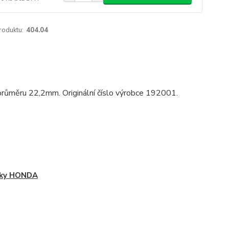
roduktu:
404.04
 průměru 22,2mm. Originální číslo výrobce 192001.
jky HONDA