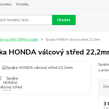
a platba
Kontakty
Hledat
íly na VARI TERRA systém
Spojka HONDA válcový střed 22,2mm
ka HONDA válcový střed 22,2
Spojka
o prům
Dos
3 
2 5