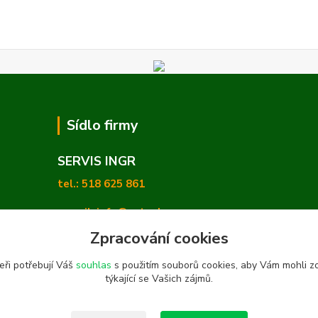
Sídlo firmy
SERVIS INGR
tel.: 518 625 861
e-mail: info@zetashop.cz
Zpracování cookies
Mgr. Olga Hradilová, Ph. D.
eři potřebují Váš
souhlas
s použitím souborů cookies, aby Vám mohli z
Skoronice 169, Vlkoš 696 41
týkající se Vašich zájmů.