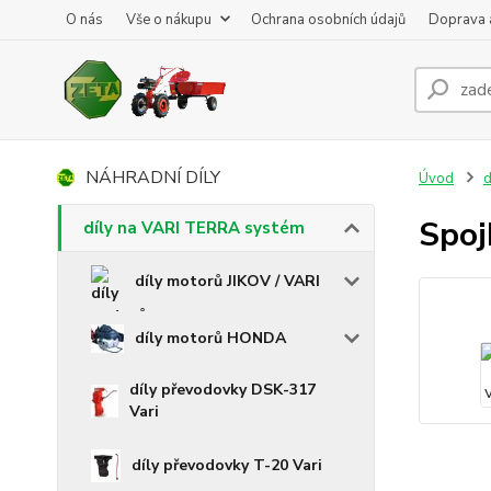
O nás
Vše o nákupu
Ochrana osobních údajů
Doprava 
NÁHRADNÍ DÍLY
Úvod
d
Spoj
díly na VARI TERRA systém
díly motorů JIKOV / VARI
díly motorů HONDA
díly převodovky DSK-317
Vari
díly převodovky T-20 Vari