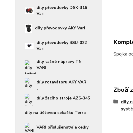
díly převodovky DSK-316
Vari
díly převodovky AKY Vari
Komple
díly převodovky BSU-022
Vari
Spojka od
díly tažné nápravy TN
VARI
díly rotavátoru AKY VARI
Zboží 
díly žacího stroje AZS-345
díly 
syst
díly na lištovou sekačku Terra
VARI příslušenství a celky