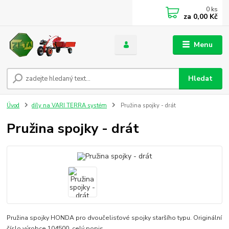
0
ks
za
0,00 Kč
Menu
Hledat
Úvod
díly na VARI TERRA systém
Pružina spojky - drát
Pružina spojky - drát
Pružina spojky HONDA pro dvoučelisťové spojky staršího typu. Originální
číslo výrobce 104500.
celý popis