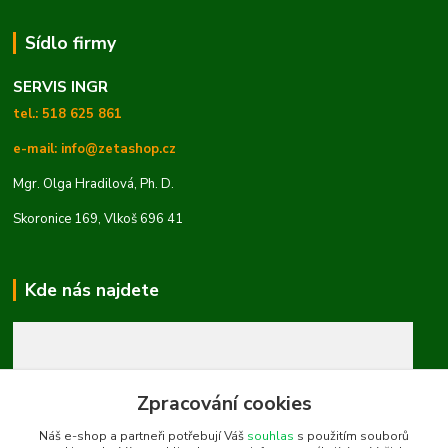
Sídlo firmy
SERVIS INGR
tel.: 518 625 861
e-mail: info@zetashop.cz
Mgr. Olga Hradilová, Ph. D.
Skoronice 169, Vlkoš 696 41
Kde nás najdete
Zpracování cookies
Náš e-shop a partneři potřebují Váš
souhlas
s použitím souborů