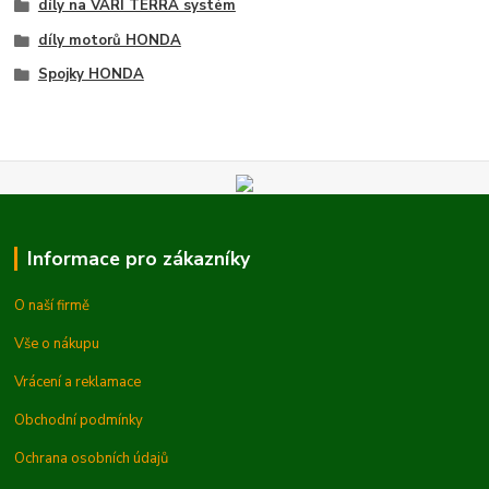
díly na VARI TERRA systém
díly motorů HONDA
Spojky HONDA
Informace pro zákazníky
O naší firmě
Vše o nákupu
Vrácení a reklamace
Obchodní podmínky
Ochrana osobních údajů