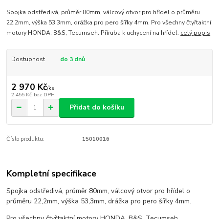
Spojka odstředivá, průměr 80mm, válcový otvor pro hřídel o průměru
22,2mm, výška 53,3mm, drážka pro pero šířky 4mm. Pro všechny čtyřtaktní
motory HONDA, B&S, Tecumseh. Příruba k uchycení na hřídel.
celý popis
Dostupnost
do 3 dnů
2 970 Kč
/
ks
2 455 Kč
bez DPH
Přidat do košíku
Číslo produktu:
15010016
Kompletní specifikace
Spojka odstředivá, průměr 80mm, válcový otvor pro hřídel o
průměru 22,2mm, výška 53,3mm, drážka pro pero šířky 4mm.
Pro všechny čtyřtaktní motory HONDA, B&S, Tecumseh.