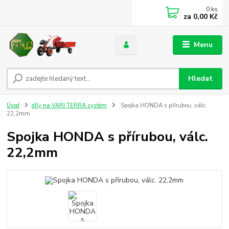
0
ks
za
0,00 Kč
Menu
Hledat
Úvod
díly na VARI TERRA systém
Spojka HONDA s přírubou, válc.
22,2mm
Spojka HONDA s přírubou, válc.
22,2mm