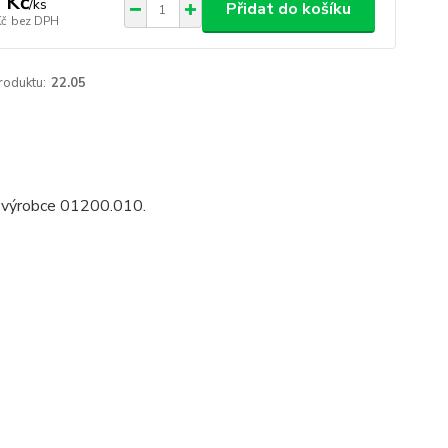
 Kč
/
ks
Přidat do košíku
Kč
bez DPH
roduktu:
22.05
o výrobce 01200.010.