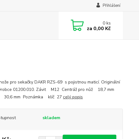
Přihlášení
0
ks
za
0,00 Kč
nože pro sekačky DAKR RZS-69 s pojistnou maticí. Originální
výrobce 01200.010. Závit M12 Centráž pro nůž 18,7 mm
 30,6 mm Poznámka klíč 27
celý popis
tupnost
skladem