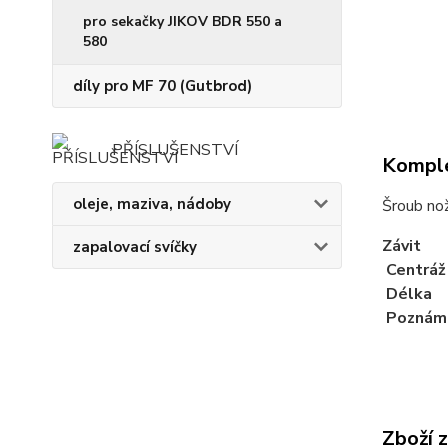
pro sekačky JIKOV BDR 550 a
580
díly pro MF 70 (Gutbrod)
PŘÍSLUŠENSTVÍ
Komple
oleje, maziva, nádoby
Šroub nož
Závit
zapalovací svíčky
Centráž
Délka
Poznám
Zboží 