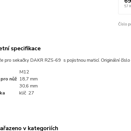
69
57 
Číslo p
tní specifikace
e pro sekačky DAKR RZS-69 s pojistnou maticí. Originální čísl
M12
 pro nůž
18,7 mm
30,6 mm
ka
klíč 27
zařazeno v kategoriích