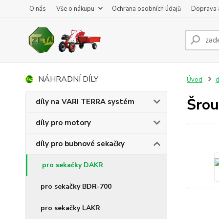
O nás
Vše o nákupu
Ochrana osobních údajů
Doprava 
NÁHRADNÍ DÍLY
Úvod
d
Šro
díly na VARI TERRA systém
díly pro motory
díly pro bubnové sekačky
pro sekačky DAKR
pro sekačky BDR-700
pro sekačky LAKR