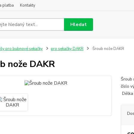
a platba
Kontakty
Hledat
íly pro bubnové sekačky
pro sekačky DAKR
Šroub nože DAKR
ub nože DAKR
Šroub 
číslo 
Délka
Dos