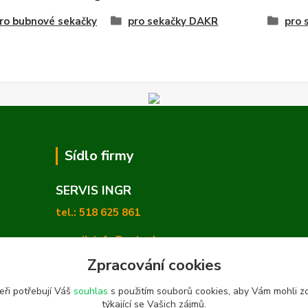
pro bubnové sekačky
pro sekačky DAKR
pro 
Sídlo firmy
SERVIS INGR
tel.: 518 625 861
e-mail: info@zetashop.cz
Zpracování cookies
Mgr. Olga Hradilová, Ph. D.
eři potřebují Váš
souhlas
s použitím souborů cookies, aby Vám mohli z
Skoronice 169, Vlkoš 696 41
týkající se Vašich zájmů.