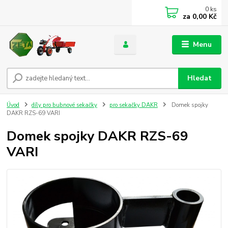
0
ks
za
0,00 Kč
Menu
Hledat
Úvod
díly pro bubnové sekačky
pro sekačky DAKR
Domek spojky
DAKR RZS-69 VARI
Domek spojky DAKR RZS-69
VARI