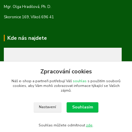
Mgr. Olga Hradilová, Ph. D.
Skoronice 169, Vlkoš 696 41
Kde nás najdete
Zpracování cookies
Náš e-shop a partneři potřebují Váš
souhlas
s použitím souborů
cookies, aby Vám mohli zobrazovat informace týkající se Vašich
zájmů.
Souhlasím
Nastavení
Souhlas můžete odmítnout
zde
.
Vytvořeno na
Eshop-rychle.cz