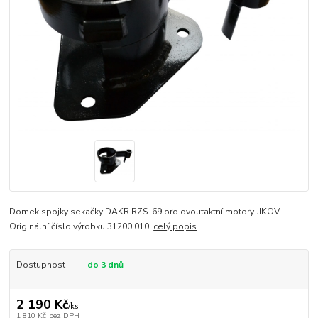
Domek spojky sekačky DAKR RZS-69 pro dvoutaktní motory JIKOV.
Originální číslo výrobku 31200.010.
celý popis
Dostupnost
do 3 dnů
2 190 Kč
/
ks
1 810 Kč
bez DPH