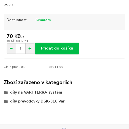
popis
Dostupnost
Skladem
70 Kč
/
ks
58 Kč
bez DPH
Přidat do košíku
Číslo produktu:
25011.00
Zboží zařazeno v kategoriích
díly na VARI TERRA systém
díly převodovky DSK-316 Vari