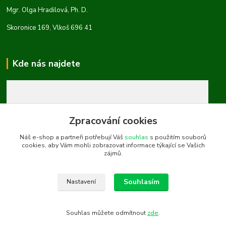
Mgr. Olga Hradilová, Ph. D.
Skoronice 169, Vlkoš 696 41
Kde nás najdete
Zpracování cookies
Náš e-shop a partneři potřebují Váš
souhlas
s použitím souborů
cookies, aby Vám mohli zobrazovat informace týkající se Vašich
zájmů.
Souhlasím
Nastavení
Souhlas můžete odmítnout
zde
.
Vytvořeno na
Eshop-rychle.cz