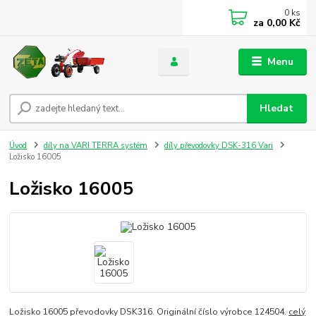
0
ks
za
0,00 Kč
Menu
Hledat
Úvod
díly na VARI TERRA systém
díly převodovky DSK-316 Vari
Ložisko 16005
Ložisko 16005
Ložisko 16005 převodovky DSK316. Originální číslo výrobce 124504.
celý