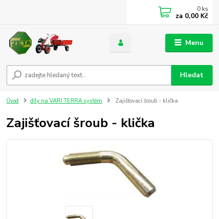
0
ks
za
0,00 Kč
Menu
Hledat
Úvod
díly na VARI TERRA systém
Zajišťovací šroub - klička
Zajišťovací šroub - klička