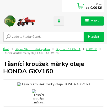
0
ks
za
0,00 Kč
Menu
Hledat
Úvod
díly na VARI TERRA systém
díly motorů HONDA
GXV160
Těsnící kroužek měrky oleje HONDA GXV160
Těsnící kroužek měrky oleje
HONDA GXV160