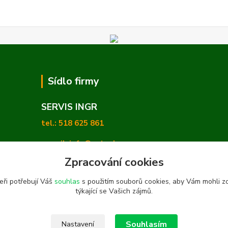
Sídlo firmy
SERVIS INGR
tel.: 518 625 861
e-mail: info@zetashop.cz
Zpracování cookies
Mgr. Olga Hradilová, Ph. D.
eři potřebují Váš
souhlas
s použitím souborů cookies, aby Vám mohli z
Skoronice 169, Vlkoš 696 41
týkající se Vašich zájmů.
Souhlasím
Nastavení