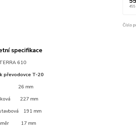
55
455
Číslo p
tní specifikace
 TERRA 610
: k převodovce T-20
hran 26 mm
celková 227 mm
ástavbová 191 mm
průměr 17 mm