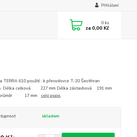
Přihlášení
0
ks
za
0,00 Kč
sa TERRA 610 použití : k převodovce T-20 Šestihran
 Délka celková 227 mm Délka zástavbová 191 mm
r průměr 17 mm
celý popis
tupnost
skladem