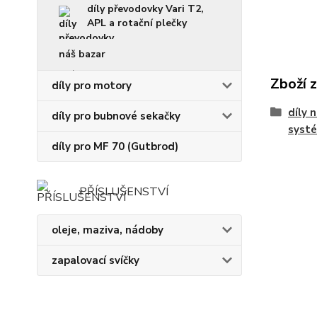
díly převodovky Vari T2,
APL a rotační plečky
náš bazar
Zboží 
díly pro motory
díly 
díly pro bubnové sekačky
syst
díly pro MF 70 (Gutbrod)
PŘÍSLUŠENSTVÍ
oleje, maziva, nádoby
zapalovací svíčky