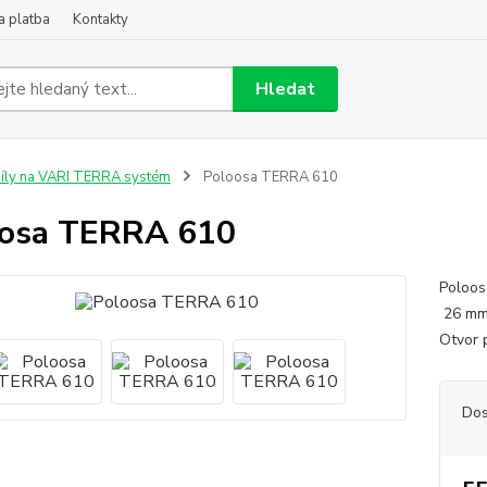
a platba
Kontakty
Hledat
íly na VARI TERRA systém
Poloosa TERRA 610
oosa TERRA 610
Poloo
26 mm
Otvo
Dos