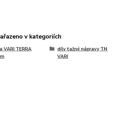
zařazeno v kategoriích
na VARI TERRA
díly tažné nápravy TN
ém
VARI