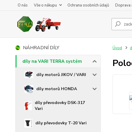
O nás
Vše o nákupu
Ochrana osobních údajů
Doprava 
NÁHRADNÍ DÍLY
Úvod
d
Pol
díly na VARI TERRA systém
díly motorů JIKOV / VARI
díly motorů HONDA
díly převodovky DSK-317
Vari
díly převodovky T-20 Vari