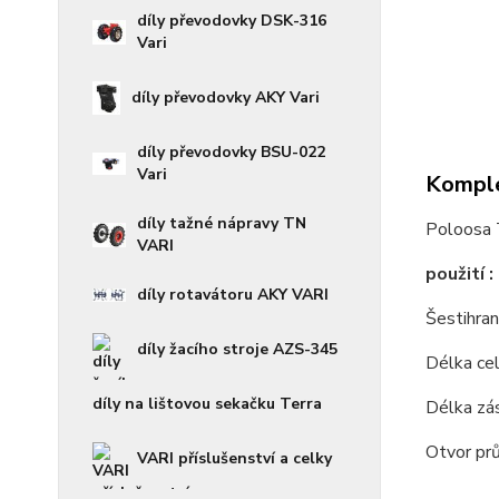
díly převodovky DSK-316
Vari
díly převodovky AKY Vari
díly převodovky BSU-022
Vari
Komple
díly tažné nápravy TN
Poloosa
VARI
použití 
díly rotavátoru AKY VARI
Šesti
díly žacího stroje AZS-345
Délka 
díly na lištovou sekačku Terra
Délka z
Otvor 
VARI příslušenství a celky