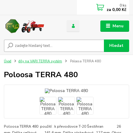
0
ks
za
0,00 Kč
Menu
Hledat
Úvod
díly na VARI TERRA systém
Poloosa TERRA 480
Poloosa TERRA 480
Poloosa TERRA 480 použití : k převodovce T-20 Šestihran 26
mm Délka celková 161,6 mm Délka zástavbová 127 mm Otvor