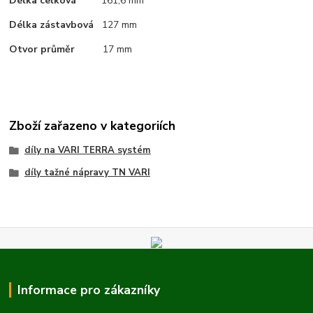
Délka celková
161,6 mm
Délka zástavbová
127 mm
Otvor průměr
17 mm
Zboží zařazeno v kategoriích
díly na VARI TERRA systém
díly tažné nápravy TN VARI
Informace pro zákazníky