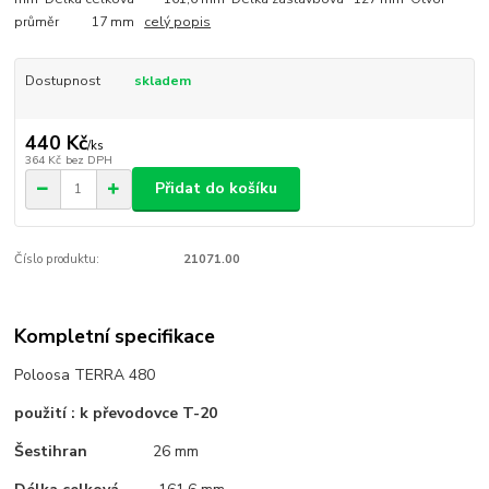
průměr 17 mm
celý popis
Dostupnost
skladem
440 Kč
/
ks
364 Kč
bez DPH
Přidat do košíku
Číslo produktu:
21071.00
Kompletní specifikace
Poloosa TERRA 480
použití : k převodovce T-20
Šestihran
26 mm