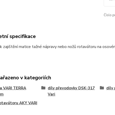
Číslo p
tní specifikace
k zajištění matice tažné nápravy nebo nožů rotavátoru na osové
zařazeno v kategoriích
na VARI TERRA
díly převodovky DSK-317
díly
ém
Vari
rotavátoru AKY VARI