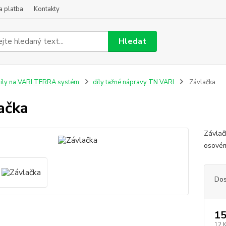
a platba
Kontakty
Hledat
íly na VARI TERRA systém
díly tažné nápravy TN VARI
Závlačka
ačka
Závlač
osovém
Dos
15
12 