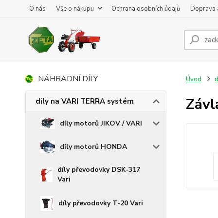
O nás
Vše o nákupu
Ochrana osobních údajů
Doprava 
NÁHRADNÍ DÍLY
Úvod
d
Závl
díly na VARI TERRA systém
díly motorů JIKOV / VARI
díly motorů HONDA
díly převodovky DSK-317
Vari
díly převodovky T-20 Vari