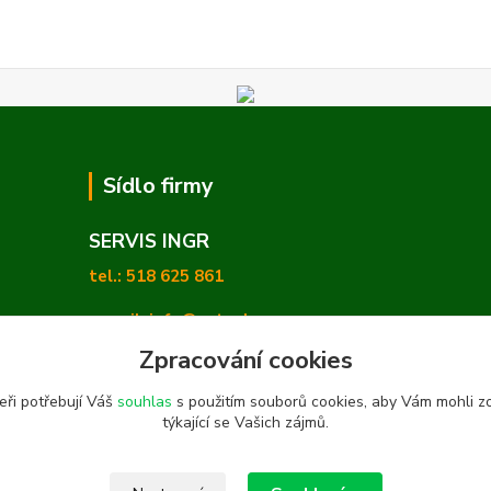
Sídlo firmy
SERVIS INGR
tel.: 518 625 861
e-mail: info@zetashop.cz
Zpracování cookies
Mgr. Olga Hradilová, Ph. D.
eři potřebují Váš
souhlas
s použitím souborů cookies, aby Vám mohli z
Skoronice 169, Vlkoš 696 41
týkající se Vašich zájmů.