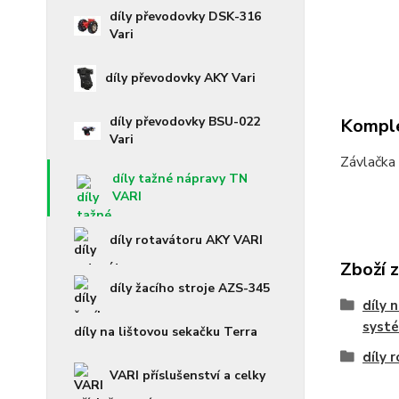
díly převodovky DSK-316
Vari
díly převodovky AKY Vari
díly převodovky BSU-022
Komple
Vari
Závlačka 
díly tažné nápravy TN
VARI
díly rotavátoru AKY VARI
Zboží 
díly žacího stroje AZS-345
díly 
syst
díly na lištovou sekačku Terra
díly 
VARI příslušenství a celky