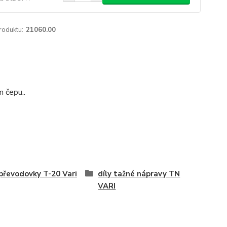
roduktu:
21060.00
m čepu..
 převodovky T-20 Vari
díly tažné nápravy TN
VARI