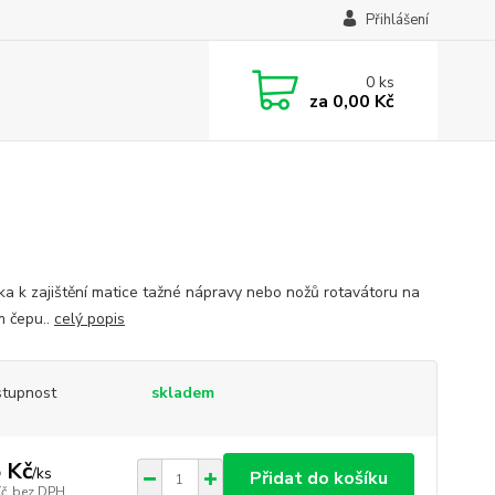
Přihlášení
0
ks
za
0,00 Kč
ka k zajištění matice tažné nápravy nebo nožů rotavátoru na
 čepu..
celý popis
tupnost
skladem
 Kč
/
ks
Přidat do košíku
Kč
bez DPH