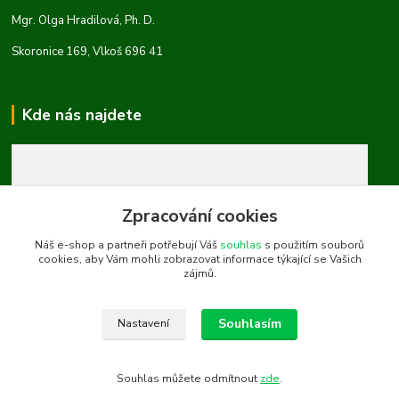
Mgr. Olga Hradilová, Ph. D.
Skoronice 169, Vlkoš 696 41
Kde nás najdete
Zpracování cookies
Náš e-shop a partneři potřebují Váš
souhlas
s použitím souborů
cookies, aby Vám mohli zobrazovat informace týkající se Vašich
zájmů.
Souhlasím
Nastavení
Souhlas můžete odmítnout
zde
.
Vytvořeno na
Eshop-rychle.cz