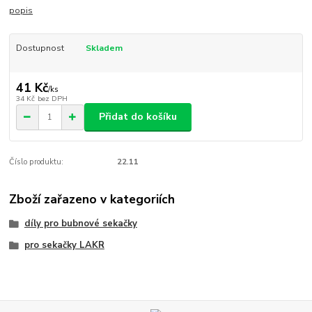
popis
Dostupnost
Skladem
41 Kč
/
ks
34 Kč
bez DPH
Přidat do košíku
Číslo produktu:
22.11
Zboží zařazeno v kategoriích
díly pro bubnové sekačky
pro sekačky LAKR