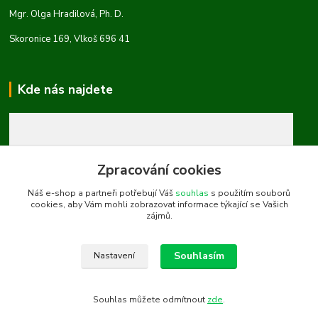
Mgr. Olga Hradilová, Ph. D.
Skoronice 169, Vlkoš 696 41
Kde nás najdete
Zpracování cookies
Náš e-shop a partneři potřebují Váš
souhlas
s použitím souborů
cookies, aby Vám mohli zobrazovat informace týkající se Vašich
zájmů.
Souhlasím
Nastavení
Souhlas můžete odmítnout
zde
.
Vytvořeno na
Eshop-rychle.cz