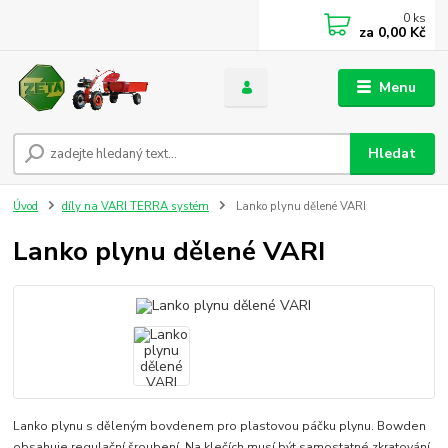
0
ks
za
0,00 Kč
Menu
Hledat
Úvod
díly na VARI TERRA systém
Lanko plynu dělené VARI
Lanko plynu dělené VARI
Lanko plynu s děleným bovdenem pro plastovou páčku plynu. Bowden
obsahuje regulační šroubení. Na klečích musí být samostatné zkratování