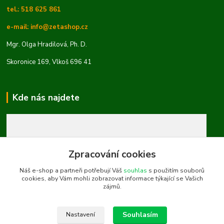
tel.: 518 625 861
e-mail: info@zetashop.cz
Mgr. Olga Hradilová, Ph. D.
Skoronice 169, Vlkoš 696 41
Kde nás najdete
Zpracování cookies
Náš e-shop a partneři potřebují Váš
souhlas
s použitím souborů
cookies, aby Vám mohli zobrazovat informace týkající se Vašich
zájmů.
Souhlasím
Nastavení