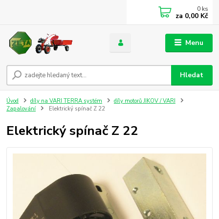
0
ks
za
0,00 Kč
Menu
Hledat
Úvod
díly na VARI TERRA systém
díly motorů JIKOV / VARI
Zapalování
Elektrický spínač Z 22
Elektrický spínač Z 22