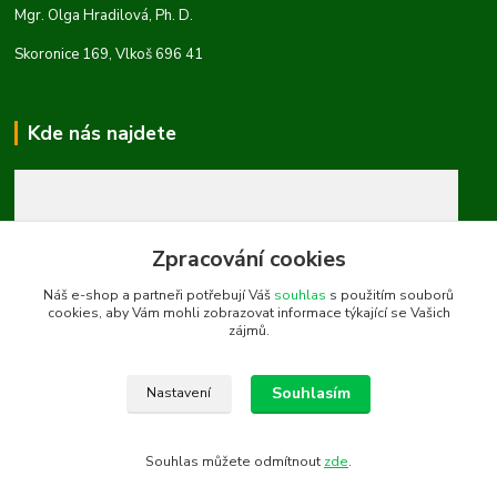
Mgr. Olga Hradilová, Ph. D.
Skoronice 169, Vlkoš 696 41
Kde nás najdete
Zpracování cookies
Náš e-shop a partneři potřebují Váš
souhlas
s použitím souborů
cookies, aby Vám mohli zobrazovat informace týkající se Vašich
zájmů.
Souhlasím
Nastavení
Souhlas můžete odmítnout
zde
.
Vytvořeno na
Eshop-rychle.cz